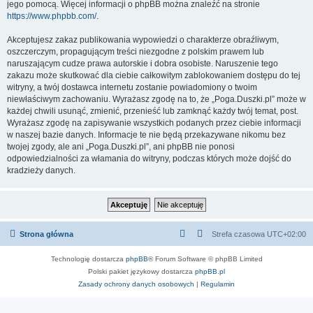
jego pomocą. Więcej informacji o phpBB można znaleźć na stronie
https://www.phpbb.com/
.
Akceptujesz zakaz publikowania wypowiedzi o charakterze obraźliwym,
oszczerczym, propagującym treści niezgodne z polskim prawem lub
naruszającym cudze prawa autorskie i dobra osobiste. Naruszenie tego
zakazu może skutkować dla ciebie całkowitym zablokowaniem dostępu do tej
witryny, a twój dostawca internetu zostanie powiadomiony o twoim
niewłaściwym zachowaniu. Wyrażasz zgodę na to, że „Poga.Duszki.pl” może w
każdej chwili usunąć, zmienić, przenieść lub zamknąć każdy twój temat, post.
Wyrażasz zgodę na zapisywanie wszystkich podanych przez ciebie informacji
w naszej bazie danych. Informacje te nie będą przekazywane nikomu bez
twojej zgody, ale ani „Poga.Duszki.pl”, ani phpBB nie ponosi
odpowiedzialności za włamania do witryny, podczas których może dojść do
kradzieży danych.
Strona główna
Strefa czasowa
UTC+02:00
Technologię dostarcza
phpBB
® Forum Software © phpBB Limited
Polski pakiet językowy dostarcza
phpBB.pl
Zasady ochrony danych osobowych
|
Regulamin