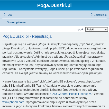
Poga.Duszki.pl
FAQ
Zaloguj się
Strona główna
Język:
Poga.Duszki.pl - Rejestracja
Rejestrując się na witrynie „Poga.Duszki.pl”, zwanej dalej „my”, ”nas”, „nasza”,
„Poga.Duszki.pl”, „http://www.duszki.pl/phpBB3”, akceptujesz wyszczególnione
poniżej postanowienia. Jeśli ich nie akceptujesz, opuść to miejsce, naciskając
przycisk „Nie akceptuję”. Administracja witryny „Poga.Duszki.pl” ma prawo w
dowolnym czasie zmienić poniższe postanowienia, informując cię o zmianach,
niemniej wskazane jest, aby użytkownicy sami regularnie zaglądali do tego
regulaminu. Korzystanie z witryny „Poga.Duszki.pl” po zmianach regulaminu
oznacza, że akceptujesz te zmiany ze wszelkimi konsekwencjami prawnymi.
Nasze fora zwane też „one”, „ich”, „je”, „phpBB software”, „www.phpbb.com”,
„phpBB Limited”, „phpBB Teams” działają w oparciu o oprogramowanie
wykorzystujące technologię phpBB, która jest środowiskiem typu witryny
(bulletin board), wydane na licencji „
GNU General Public License v2
” zwanej
też „GPL”. Oprogramowanie jest dostępne do pobrania ze strony
www.phpbb.com
. Oprogramowanie phpBB tylko ułatwia dyskusje przez
internet, a jego autorzy nie kontrolują tekstów zamieszczanych w internecie za