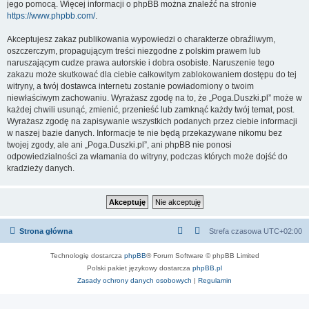
jego pomocą. Więcej informacji o phpBB można znaleźć na stronie
https://www.phpbb.com/
.
Akceptujesz zakaz publikowania wypowiedzi o charakterze obraźliwym,
oszczerczym, propagującym treści niezgodne z polskim prawem lub
naruszającym cudze prawa autorskie i dobra osobiste. Naruszenie tego
zakazu może skutkować dla ciebie całkowitym zablokowaniem dostępu do tej
witryny, a twój dostawca internetu zostanie powiadomiony o twoim
niewłaściwym zachowaniu. Wyrażasz zgodę na to, że „Poga.Duszki.pl” może w
każdej chwili usunąć, zmienić, przenieść lub zamknąć każdy twój temat, post.
Wyrażasz zgodę na zapisywanie wszystkich podanych przez ciebie informacji
w naszej bazie danych. Informacje te nie będą przekazywane nikomu bez
twojej zgody, ale ani „Poga.Duszki.pl”, ani phpBB nie ponosi
odpowiedzialności za włamania do witryny, podczas których może dojść do
kradzieży danych.
Strona główna
Strefa czasowa
UTC+02:00
Technologię dostarcza
phpBB
® Forum Software © phpBB Limited
Polski pakiet językowy dostarcza
phpBB.pl
Zasady ochrony danych osobowych
|
Regulamin