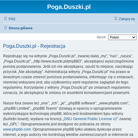
Poga.Duszki.pl
FAQ
Zaloguj się
Strona główna
Język:
Poga.Duszki.pl - Rejestracja
Rejestrując się na witrynie „Poga.Duszki.pl”, zwanej dalej „my”, ”nas”, „nasza”,
„Poga.Duszki.pl”, „http://www.duszki.pl/phpBB3”, akceptujesz wyszczególnione
poniżej postanowienia. Jeśli ich nie akceptujesz, opuść to miejsce, naciskając
przycisk „Nie akceptuję”. Administracja witryny „Poga.Duszki.pl” ma prawo w
dowolnym czasie zmienić poniższe postanowienia, informując cię o zmianach,
niemniej wskazane jest, aby użytkownicy sami regularnie zaglądali do tego
regulaminu. Korzystanie z witryny „Poga.Duszki.pl” po zmianach regulaminu
oznacza, że akceptujesz te zmiany ze wszelkimi konsekwencjami prawnymi.
Nasze fora zwane też „one”, „ich”, „je”, „phpBB software”, „www.phpbb.com”,
„phpBB Limited”, „phpBB Teams” działają w oparciu o oprogramowanie
wykorzystujące technologię phpBB, która jest środowiskiem typu witryny
(bulletin board), wydane na licencji „
GNU General Public License v2
” zwanej
też „GPL”. Oprogramowanie jest dostępne do pobrania ze strony
www.phpbb.com
. Oprogramowanie phpBB tylko ułatwia dyskusje przez
internet, a jego autorzy nie kontrolują tekstów zamieszczanych w internecie za