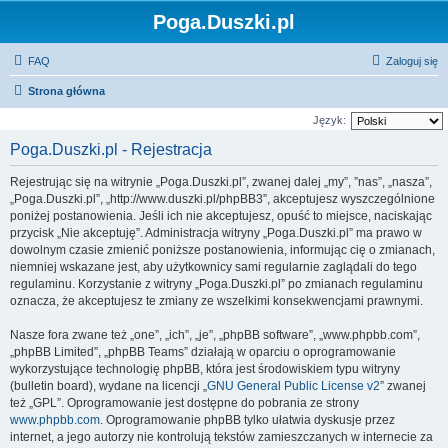
Poga.Duszki.pl
FAQ
Zaloguj się
Strona główna
Język:
Poga.Duszki.pl - Rejestracja
Rejestrując się na witrynie „Poga.Duszki.pl”, zwanej dalej „my”, ”nas”, „nasza”,
„Poga.Duszki.pl”, „http://www.duszki.pl/phpBB3”, akceptujesz wyszczególnione
poniżej postanowienia. Jeśli ich nie akceptujesz, opuść to miejsce, naciskając
przycisk „Nie akceptuję”. Administracja witryny „Poga.Duszki.pl” ma prawo w
dowolnym czasie zmienić poniższe postanowienia, informując cię o zmianach,
niemniej wskazane jest, aby użytkownicy sami regularnie zaglądali do tego
regulaminu. Korzystanie z witryny „Poga.Duszki.pl” po zmianach regulaminu
oznacza, że akceptujesz te zmiany ze wszelkimi konsekwencjami prawnymi.
Nasze fora zwane też „one”, „ich”, „je”, „phpBB software”, „www.phpbb.com”,
„phpBB Limited”, „phpBB Teams” działają w oparciu o oprogramowanie
wykorzystujące technologię phpBB, która jest środowiskiem typu witryny
(bulletin board), wydane na licencji „
GNU General Public License v2
” zwanej
też „GPL”. Oprogramowanie jest dostępne do pobrania ze strony
www.phpbb.com
. Oprogramowanie phpBB tylko ułatwia dyskusje przez
internet, a jego autorzy nie kontrolują tekstów zamieszczanych w internecie za