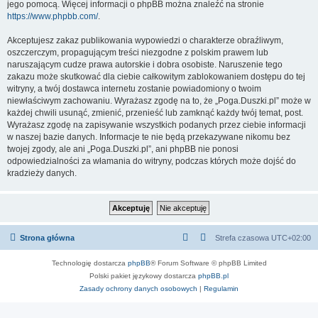
jego pomocą. Więcej informacji o phpBB można znaleźć na stronie
https://www.phpbb.com/
.
Akceptujesz zakaz publikowania wypowiedzi o charakterze obraźliwym,
oszczerczym, propagującym treści niezgodne z polskim prawem lub
naruszającym cudze prawa autorskie i dobra osobiste. Naruszenie tego
zakazu może skutkować dla ciebie całkowitym zablokowaniem dostępu do tej
witryny, a twój dostawca internetu zostanie powiadomiony o twoim
niewłaściwym zachowaniu. Wyrażasz zgodę na to, że „Poga.Duszki.pl” może w
każdej chwili usunąć, zmienić, przenieść lub zamknąć każdy twój temat, post.
Wyrażasz zgodę na zapisywanie wszystkich podanych przez ciebie informacji
w naszej bazie danych. Informacje te nie będą przekazywane nikomu bez
twojej zgody, ale ani „Poga.Duszki.pl”, ani phpBB nie ponosi
odpowiedzialności za włamania do witryny, podczas których może dojść do
kradzieży danych.
Strona główna
Strefa czasowa
UTC+02:00
Technologię dostarcza
phpBB
® Forum Software © phpBB Limited
Polski pakiet językowy dostarcza
phpBB.pl
Zasady ochrony danych osobowych
|
Regulamin