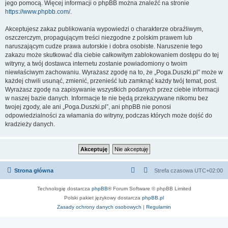
jego pomocą. Więcej informacji o phpBB można znaleźć na stronie
https://www.phpbb.com/
.
Akceptujesz zakaz publikowania wypowiedzi o charakterze obraźliwym,
oszczerczym, propagującym treści niezgodne z polskim prawem lub
naruszającym cudze prawa autorskie i dobra osobiste. Naruszenie tego
zakazu może skutkować dla ciebie całkowitym zablokowaniem dostępu do tej
witryny, a twój dostawca internetu zostanie powiadomiony o twoim
niewłaściwym zachowaniu. Wyrażasz zgodę na to, że „Poga.Duszki.pl” może w
każdej chwili usunąć, zmienić, przenieść lub zamknąć każdy twój temat, post.
Wyrażasz zgodę na zapisywanie wszystkich podanych przez ciebie informacji
w naszej bazie danych. Informacje te nie będą przekazywane nikomu bez
twojej zgody, ale ani „Poga.Duszki.pl”, ani phpBB nie ponosi
odpowiedzialności za włamania do witryny, podczas których może dojść do
kradzieży danych.
Strona główna
Strefa czasowa
UTC+02:00
Technologię dostarcza
phpBB
® Forum Software © phpBB Limited
Polski pakiet językowy dostarcza
phpBB.pl
Zasady ochrony danych osobowych
|
Regulamin