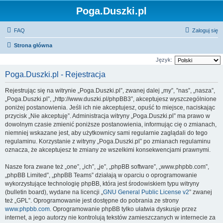
Poga.Duszki.pl
FAQ
Zaloguj się
Strona główna
Język:
Poga.Duszki.pl - Rejestracja
Rejestrując się na witrynie „Poga.Duszki.pl”, zwanej dalej „my”, ”nas”, „nasza”,
„Poga.Duszki.pl”, „http://www.duszki.pl/phpBB3”, akceptujesz wyszczególnione
poniżej postanowienia. Jeśli ich nie akceptujesz, opuść to miejsce, naciskając
przycisk „Nie akceptuję”. Administracja witryny „Poga.Duszki.pl” ma prawo w
dowolnym czasie zmienić poniższe postanowienia, informując cię o zmianach,
niemniej wskazane jest, aby użytkownicy sami regularnie zaglądali do tego
regulaminu. Korzystanie z witryny „Poga.Duszki.pl” po zmianach regulaminu
oznacza, że akceptujesz te zmiany ze wszelkimi konsekwencjami prawnymi.
Nasze fora zwane też „one”, „ich”, „je”, „phpBB software”, „www.phpbb.com”,
„phpBB Limited”, „phpBB Teams” działają w oparciu o oprogramowanie
wykorzystujące technologię phpBB, która jest środowiskiem typu witryny
(bulletin board), wydane na licencji „
GNU General Public License v2
” zwanej
też „GPL”. Oprogramowanie jest dostępne do pobrania ze strony
www.phpbb.com
. Oprogramowanie phpBB tylko ułatwia dyskusje przez
internet, a jego autorzy nie kontrolują tekstów zamieszczanych w internecie za