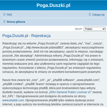
Poga.Duszki.pl
FAQ
Zaloguj się
Strona główna
Język:
Poga.Duszki.pl - Rejestracja
Rejestrując się na witrynie „Poga.Duszki.pl”, zwanej dalej „my”, ”nas”, „nasza”,
„Poga.Duszki.pl”, „http://www.duszki.pl/phpBB3”, akceptujesz wyszczególnione
poniżej postanowienia. Jeśli ich nie akceptujesz, opuść to miejsce, naciskając
przycisk „Nie akceptuję”. Administracja witryny „Poga.Duszki.pl” ma prawo w
dowolnym czasie zmienić poniższe postanowienia, informując cię o zmianach,
niemniej wskazane jest, aby użytkownicy sami regularnie zaglądali do tego
regulaminu. Korzystanie z witryny „Poga.Duszki.pl” po zmianach regulaminu
oznacza, że akceptujesz te zmiany ze wszelkimi konsekwencjami prawnymi.
Nasze fora zwane też „one”, „ich”, „je”, „phpBB software”, „www.phpbb.com”,
„phpBB Limited”, „phpBB Teams” działają w oparciu o oprogramowanie
wykorzystujące technologię phpBB, która jest środowiskiem typu witryny
(bulletin board), wydane na licencji „
GNU General Public License v2
” zwanej
też „GPL”. Oprogramowanie jest dostępne do pobrania ze strony
www.phpbb.com
. Oprogramowanie phpBB tylko ułatwia dyskusje przez
internet, a jego autorzy nie kontrolują tekstów zamieszczanych w internecie za