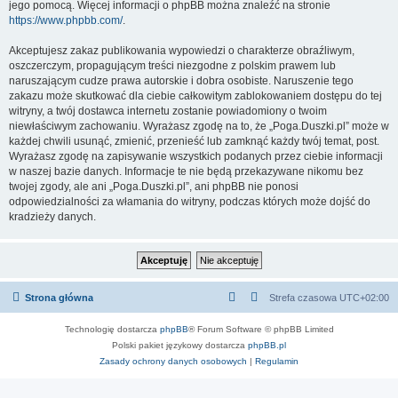
jego pomocą. Więcej informacji o phpBB można znaleźć na stronie
https://www.phpbb.com/
.
Akceptujesz zakaz publikowania wypowiedzi o charakterze obraźliwym,
oszczerczym, propagującym treści niezgodne z polskim prawem lub
naruszającym cudze prawa autorskie i dobra osobiste. Naruszenie tego
zakazu może skutkować dla ciebie całkowitym zablokowaniem dostępu do tej
witryny, a twój dostawca internetu zostanie powiadomiony o twoim
niewłaściwym zachowaniu. Wyrażasz zgodę na to, że „Poga.Duszki.pl” może w
każdej chwili usunąć, zmienić, przenieść lub zamknąć każdy twój temat, post.
Wyrażasz zgodę na zapisywanie wszystkich podanych przez ciebie informacji
w naszej bazie danych. Informacje te nie będą przekazywane nikomu bez
twojej zgody, ale ani „Poga.Duszki.pl”, ani phpBB nie ponosi
odpowiedzialności za włamania do witryny, podczas których może dojść do
kradzieży danych.
Strona główna
Strefa czasowa
UTC+02:00
Technologię dostarcza
phpBB
® Forum Software © phpBB Limited
Polski pakiet językowy dostarcza
phpBB.pl
Zasady ochrony danych osobowych
|
Regulamin