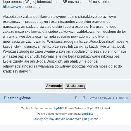
jego pomocą. Więcej informacji o phpBB można znaleźć na stronie
https://www.phpbb.com/
.
Akceptujesz zakaz publikowania wypowiedzi o charakterze obraźliwym,
oszczerczym, propagującym treści niezgodne z polskim prawem lub
naruszającym cudze prawa autorskie i dobra osobiste. Naruszenie tego
zakazu może skutkować dla ciebie całkowitym zablokowaniem dostępu do tej
witryny, a twój dostawca internetu zostanie powiadomiony o twoim
niewłaściwym zachowaniu. Wyrażasz zgodę na to, że „Poga.Duszki.pl” może w
każdej chwili usunąć, zmienić, przenieść lub zamknąć każdy twój temat, post.
Wyrażasz zgodę na zapisywanie wszystkich podanych przez ciebie informacji
w naszej bazie danych. Informacje te nie będą przekazywane nikomu bez
twojej zgody, ale ani „Poga.Duszki.pl”, ani phpBB nie ponosi
odpowiedzialności za włamania do witryny, podczas których może dojść do
kradzieży danych.
Strona główna
Strefa czasowa
UTC+02:00
Technologię dostarcza
phpBB
® Forum Software © phpBB Limited
Polski pakiet językowy dostarcza
phpBB.pl
Zasady ochrony danych osobowych
|
Regulamin