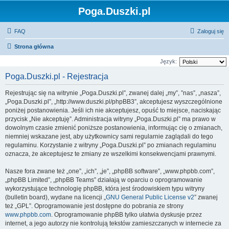
Poga.Duszki.pl
FAQ
Zaloguj się
Strona główna
Język:
Poga.Duszki.pl - Rejestracja
Rejestrując się na witrynie „Poga.Duszki.pl”, zwanej dalej „my”, ”nas”, „nasza”,
„Poga.Duszki.pl”, „http://www.duszki.pl/phpBB3”, akceptujesz wyszczególnione
poniżej postanowienia. Jeśli ich nie akceptujesz, opuść to miejsce, naciskając
przycisk „Nie akceptuję”. Administracja witryny „Poga.Duszki.pl” ma prawo w
dowolnym czasie zmienić poniższe postanowienia, informując cię o zmianach,
niemniej wskazane jest, aby użytkownicy sami regularnie zaglądali do tego
regulaminu. Korzystanie z witryny „Poga.Duszki.pl” po zmianach regulaminu
oznacza, że akceptujesz te zmiany ze wszelkimi konsekwencjami prawnymi.
Nasze fora zwane też „one”, „ich”, „je”, „phpBB software”, „www.phpbb.com”,
„phpBB Limited”, „phpBB Teams” działają w oparciu o oprogramowanie
wykorzystujące technologię phpBB, która jest środowiskiem typu witryny
(bulletin board), wydane na licencji „
GNU General Public License v2
” zwanej
też „GPL”. Oprogramowanie jest dostępne do pobrania ze strony
www.phpbb.com
. Oprogramowanie phpBB tylko ułatwia dyskusje przez
internet, a jego autorzy nie kontrolują tekstów zamieszczanych w internecie za