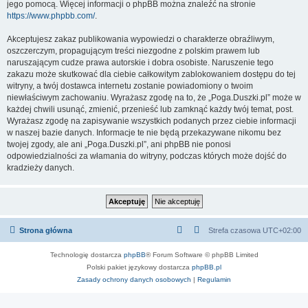
jego pomocą. Więcej informacji o phpBB można znaleźć na stronie
https://www.phpbb.com/
.
Akceptujesz zakaz publikowania wypowiedzi o charakterze obraźliwym,
oszczerczym, propagującym treści niezgodne z polskim prawem lub
naruszającym cudze prawa autorskie i dobra osobiste. Naruszenie tego
zakazu może skutkować dla ciebie całkowitym zablokowaniem dostępu do tej
witryny, a twój dostawca internetu zostanie powiadomiony o twoim
niewłaściwym zachowaniu. Wyrażasz zgodę na to, że „Poga.Duszki.pl” może w
każdej chwili usunąć, zmienić, przenieść lub zamknąć każdy twój temat, post.
Wyrażasz zgodę na zapisywanie wszystkich podanych przez ciebie informacji
w naszej bazie danych. Informacje te nie będą przekazywane nikomu bez
twojej zgody, ale ani „Poga.Duszki.pl”, ani phpBB nie ponosi
odpowiedzialności za włamania do witryny, podczas których może dojść do
kradzieży danych.
Strona główna
Strefa czasowa
UTC+02:00
Technologię dostarcza
phpBB
® Forum Software © phpBB Limited
Polski pakiet językowy dostarcza
phpBB.pl
Zasady ochrony danych osobowych
|
Regulamin