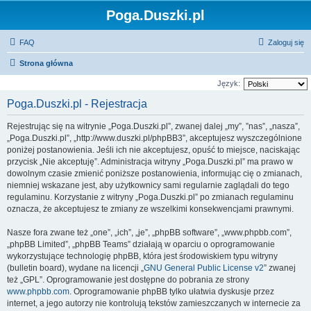
Poga.Duszki.pl
FAQ
Zaloguj się
Strona główna
Język:
Poga.Duszki.pl - Rejestracja
Rejestrując się na witrynie „Poga.Duszki.pl”, zwanej dalej „my”, ”nas”, „nasza”,
„Poga.Duszki.pl”, „http://www.duszki.pl/phpBB3”, akceptujesz wyszczególnione
poniżej postanowienia. Jeśli ich nie akceptujesz, opuść to miejsce, naciskając
przycisk „Nie akceptuję”. Administracja witryny „Poga.Duszki.pl” ma prawo w
dowolnym czasie zmienić poniższe postanowienia, informując cię o zmianach,
niemniej wskazane jest, aby użytkownicy sami regularnie zaglądali do tego
regulaminu. Korzystanie z witryny „Poga.Duszki.pl” po zmianach regulaminu
oznacza, że akceptujesz te zmiany ze wszelkimi konsekwencjami prawnymi.
Nasze fora zwane też „one”, „ich”, „je”, „phpBB software”, „www.phpbb.com”,
„phpBB Limited”, „phpBB Teams” działają w oparciu o oprogramowanie
wykorzystujące technologię phpBB, która jest środowiskiem typu witryny
(bulletin board), wydane na licencji „
GNU General Public License v2
” zwanej
też „GPL”. Oprogramowanie jest dostępne do pobrania ze strony
www.phpbb.com
. Oprogramowanie phpBB tylko ułatwia dyskusje przez
internet, a jego autorzy nie kontrolują tekstów zamieszczanych w internecie za