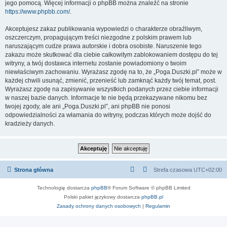
jego pomocą. Więcej informacji o phpBB można znaleźć na stronie
https://www.phpbb.com/
.
Akceptujesz zakaz publikowania wypowiedzi o charakterze obraźliwym,
oszczerczym, propagującym treści niezgodne z polskim prawem lub
naruszającym cudze prawa autorskie i dobra osobiste. Naruszenie tego
zakazu może skutkować dla ciebie całkowitym zablokowaniem dostępu do tej
witryny, a twój dostawca internetu zostanie powiadomiony o twoim
niewłaściwym zachowaniu. Wyrażasz zgodę na to, że „Poga.Duszki.pl” może w
każdej chwili usunąć, zmienić, przenieść lub zamknąć każdy twój temat, post.
Wyrażasz zgodę na zapisywanie wszystkich podanych przez ciebie informacji
w naszej bazie danych. Informacje te nie będą przekazywane nikomu bez
twojej zgody, ale ani „Poga.Duszki.pl”, ani phpBB nie ponosi
odpowiedzialności za włamania do witryny, podczas których może dojść do
kradzieży danych.
Strona główna
Strefa czasowa
UTC+02:00
Technologię dostarcza
phpBB
® Forum Software © phpBB Limited
Polski pakiet językowy dostarcza
phpBB.pl
Zasady ochrony danych osobowych
|
Regulamin