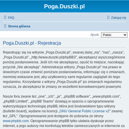
Poga.Duszki.pl
FAQ
Zaloguj się
Strona główna
Język:
Poga.Duszki.pl - Rejestracja
Rejestrując się na witrynie „Poga.Duszki.pl”, zwanej dalej „my”, ”nas”, „nasza”,
„Poga.Duszki.pl”, „http://www.duszki.pl/phpBB3”, akceptujesz wyszczególnione
poniżej postanowienia. Jeśli ich nie akceptujesz, opuść to miejsce, naciskając
przycisk „Nie akceptuję”. Administracja witryny „Poga.Duszki.pl” ma prawo w
dowolnym czasie zmienić poniższe postanowienia, informując cię o zmianach,
niemniej wskazane jest, aby użytkownicy sami regularnie zaglądali do tego
regulaminu. Korzystanie z witryny „Poga.Duszki.pl” po zmianach regulaminu
oznacza, że akceptujesz te zmiany ze wszelkimi konsekwencjami prawnymi.
Nasze fora zwane też „one”, „ich”, „je”, „phpBB software”, „www.phpbb.com”,
„phpBB Limited”, „phpBB Teams” działają w oparciu o oprogramowanie
wykorzystujące technologię phpBB, która jest środowiskiem typu witryny
(bulletin board), wydane na licencji „
GNU General Public License v2
” zwanej
też „GPL”. Oprogramowanie jest dostępne do pobrania ze strony
www.phpbb.com
. Oprogramowanie phpBB tylko ułatwia dyskusje przez
internet, a jego autorzy nie kontrolują tekstów zamieszczanych w internecie za