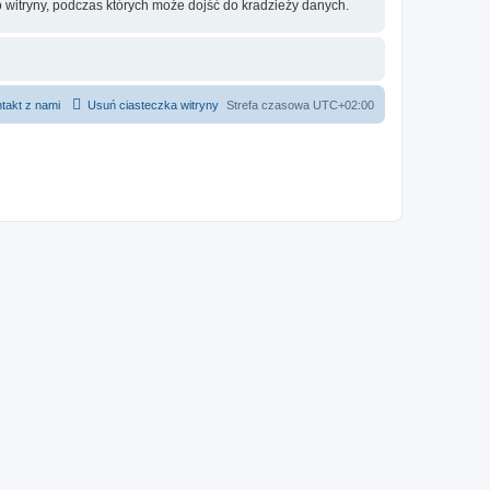
 witryny, podczas których może dojść do kradzieży danych.
takt z nami
Usuń ciasteczka witryny
Strefa czasowa
UTC+02:00