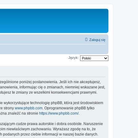
Zaloguj się
Język:
czególnione poniżej postanowienia. Jeśli ich nie akceptujesz,
tanowienia, informując cię o zmianach, niemniej wskazane jest,
eptujesz te zmiany ze wszelkimi konsekwencjami prawnymi.
ie wykorzystujące technologię phpBB, która jest środowiskiem
ze strony
www.phpbb.com
. Oprogramowanie phpBB tylko
ożna znaleźć na stronie
https://www.phpbb.com/
.
zającym cudze prawa autorskie i dobra osobiste. Naruszenie
twoim niewłaściwym zachowaniu. Wyrażasz zgodę na to, że
h podanych przez ciebie informacji w naszej bazie danych.