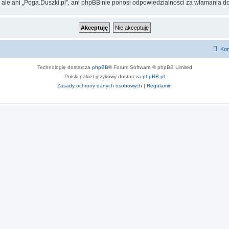
 ale ani „Poga.Duszki.pl”, ani phpBB nie ponosi odpowiedzialności za włamania do
Kon
Technologię dostarcza
phpBB
® Forum Software © phpBB Limited
Polski pakiet językowy dostarcza
phpBB.pl
Zasady ochrony danych osobowych
|
Regulamin