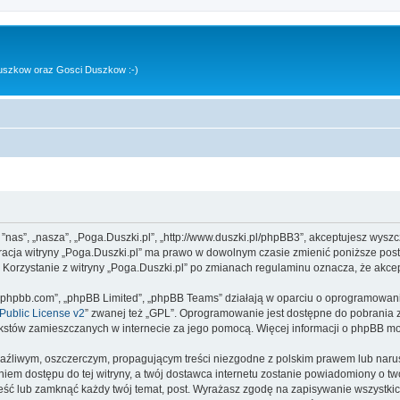
uszkow oraz Gosci Duszkow :-)
, ”nas”, „nasza”, „Poga.Duszki.pl”, „http://www.duszki.pl/phpBB3”, akceptujesz wysz
stracja witryny „Poga.Duszki.pl” ma prawo w dowolnym czasie zmienić poniższe pos
. Korzystanie z witryny „Poga.Duszki.pl” po zmianach regulaminu oznacza, że akc
www.phpbb.com”, „phpBB Limited”, „phpBB Teams” działają w oparciu o oprogramowan
ublic License v2
” zwanej też „GPL”. Oprogramowanie jest dostępne do pobrania 
ą tekstów zamieszczanych w internecie za jego pomocą. Więcej informacji o phpBB m
aźliwym, oszczerczym, propagującym treści niezgodne z polskim prawem lub narus
iem dostępu do tej witryny, a twój dostawca internetu zostanie powiadomiony o 
ieść lub zamknąć każdy twój temat, post. Wyrażasz zgodę na zapisywanie wszystkic