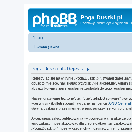
Poga.Duszki.pl
Rozmowy i forum dyskusyjne dla D
FAQ
Strona główna
Poga.Duszki.pl - Rejestracja
Rejestrując się na witrynie „Poga.Duszki.pl”, zwanej dalej „my”
opuść to miejsce, naciskając przycisk „Nie akceptuję”. Admini
aby użytkownicy sami regularnie zaglądali do tego regulaminu
Nasze fora zwane też „one”, „ich”, „je”, „phpBB software”, „
typu witryny (bulletin board), wydane na licencji „
GNU General P
ułatwia dyskusje przez internet, a jego autorzy nie kontroluj
Akceptujesz zakaz publikowania wypowiedzi o charakterze obr
tego zakazu może skutkować dla ciebie całkowitym zablokowan
„Poga.Duszki.pl” może w każdej chwili usunąć, zmienić, przen