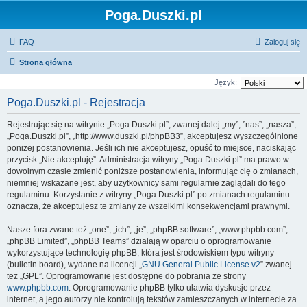
Poga.Duszki.pl
FAQ
Zaloguj się
Strona główna
Język:
Poga.Duszki.pl - Rejestracja
Rejestrując się na witrynie „Poga.Duszki.pl”, zwanej dalej „my”, ”nas”, „nasza”,
„Poga.Duszki.pl”, „http://www.duszki.pl/phpBB3”, akceptujesz wyszczególnione
poniżej postanowienia. Jeśli ich nie akceptujesz, opuść to miejsce, naciskając
przycisk „Nie akceptuję”. Administracja witryny „Poga.Duszki.pl” ma prawo w
dowolnym czasie zmienić poniższe postanowienia, informując cię o zmianach,
niemniej wskazane jest, aby użytkownicy sami regularnie zaglądali do tego
regulaminu. Korzystanie z witryny „Poga.Duszki.pl” po zmianach regulaminu
oznacza, że akceptujesz te zmiany ze wszelkimi konsekwencjami prawnymi.
Nasze fora zwane też „one”, „ich”, „je”, „phpBB software”, „www.phpbb.com”,
„phpBB Limited”, „phpBB Teams” działają w oparciu o oprogramowanie
wykorzystujące technologię phpBB, która jest środowiskiem typu witryny
(bulletin board), wydane na licencji „
GNU General Public License v2
” zwanej
też „GPL”. Oprogramowanie jest dostępne do pobrania ze strony
www.phpbb.com
. Oprogramowanie phpBB tylko ułatwia dyskusje przez
internet, a jego autorzy nie kontrolują tekstów zamieszczanych w internecie za