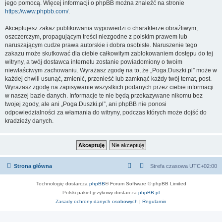
jego pomocą. Więcej informacji o phpBB można znaleźć na stronie
https://www.phpbb.com/
.
Akceptujesz zakaz publikowania wypowiedzi o charakterze obraźliwym,
oszczerczym, propagującym treści niezgodne z polskim prawem lub
naruszającym cudze prawa autorskie i dobra osobiste. Naruszenie tego
zakazu może skutkować dla ciebie całkowitym zablokowaniem dostępu do tej
witryny, a twój dostawca internetu zostanie powiadomiony o twoim
niewłaściwym zachowaniu. Wyrażasz zgodę na to, że „Poga.Duszki.pl” może w
każdej chwili usunąć, zmienić, przenieść lub zamknąć każdy twój temat, post.
Wyrażasz zgodę na zapisywanie wszystkich podanych przez ciebie informacji
w naszej bazie danych. Informacje te nie będą przekazywane nikomu bez
twojej zgody, ale ani „Poga.Duszki.pl”, ani phpBB nie ponosi
odpowiedzialności za włamania do witryny, podczas których może dojść do
kradzieży danych.
Strona główna
Strefa czasowa
UTC+02:00
Technologię dostarcza
phpBB
® Forum Software © phpBB Limited
Polski pakiet językowy dostarcza
phpBB.pl
Zasady ochrony danych osobowych
|
Regulamin