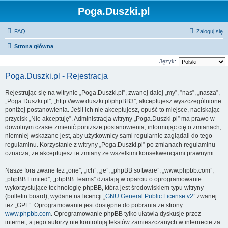
Poga.Duszki.pl
FAQ
Zaloguj się
Strona główna
Język:
Poga.Duszki.pl - Rejestracja
Rejestrując się na witrynie „Poga.Duszki.pl”, zwanej dalej „my”, ”nas”, „nasza”,
„Poga.Duszki.pl”, „http://www.duszki.pl/phpBB3”, akceptujesz wyszczególnione
poniżej postanowienia. Jeśli ich nie akceptujesz, opuść to miejsce, naciskając
przycisk „Nie akceptuję”. Administracja witryny „Poga.Duszki.pl” ma prawo w
dowolnym czasie zmienić poniższe postanowienia, informując cię o zmianach,
niemniej wskazane jest, aby użytkownicy sami regularnie zaglądali do tego
regulaminu. Korzystanie z witryny „Poga.Duszki.pl” po zmianach regulaminu
oznacza, że akceptujesz te zmiany ze wszelkimi konsekwencjami prawnymi.
Nasze fora zwane też „one”, „ich”, „je”, „phpBB software”, „www.phpbb.com”,
„phpBB Limited”, „phpBB Teams” działają w oparciu o oprogramowanie
wykorzystujące technologię phpBB, która jest środowiskiem typu witryny
(bulletin board), wydane na licencji „
GNU General Public License v2
” zwanej
też „GPL”. Oprogramowanie jest dostępne do pobrania ze strony
www.phpbb.com
. Oprogramowanie phpBB tylko ułatwia dyskusje przez
internet, a jego autorzy nie kontrolują tekstów zamieszczanych w internecie za