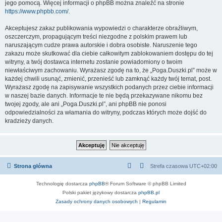
jego pomocą. Więcej informacji o phpBB można znaleźć na stronie
https://www.phpbb.com/
.
Akceptujesz zakaz publikowania wypowiedzi o charakterze obraźliwym,
oszczerczym, propagującym treści niezgodne z polskim prawem lub
naruszającym cudze prawa autorskie i dobra osobiste. Naruszenie tego
zakazu może skutkować dla ciebie całkowitym zablokowaniem dostępu do tej
witryny, a twój dostawca internetu zostanie powiadomiony o twoim
niewłaściwym zachowaniu. Wyrażasz zgodę na to, że „Poga.Duszki.pl” może w
każdej chwili usunąć, zmienić, przenieść lub zamknąć każdy twój temat, post.
Wyrażasz zgodę na zapisywanie wszystkich podanych przez ciebie informacji
w naszej bazie danych. Informacje te nie będą przekazywane nikomu bez
twojej zgody, ale ani „Poga.Duszki.pl”, ani phpBB nie ponosi
odpowiedzialności za włamania do witryny, podczas których może dojść do
kradzieży danych.
Strona główna
Strefa czasowa
UTC+02:00
Technologię dostarcza
phpBB
® Forum Software © phpBB Limited
Polski pakiet językowy dostarcza
phpBB.pl
Zasady ochrony danych osobowych
|
Regulamin