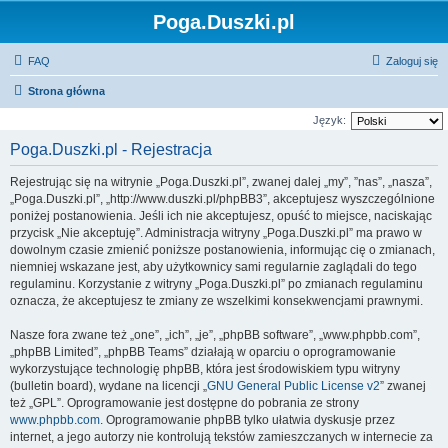
Poga.Duszki.pl
FAQ
Zaloguj się
Strona główna
Język:
Poga.Duszki.pl - Rejestracja
Rejestrując się na witrynie „Poga.Duszki.pl”, zwanej dalej „my”, ”nas”, „nasza”,
„Poga.Duszki.pl”, „http://www.duszki.pl/phpBB3”, akceptujesz wyszczególnione
poniżej postanowienia. Jeśli ich nie akceptujesz, opuść to miejsce, naciskając
przycisk „Nie akceptuję”. Administracja witryny „Poga.Duszki.pl” ma prawo w
dowolnym czasie zmienić poniższe postanowienia, informując cię o zmianach,
niemniej wskazane jest, aby użytkownicy sami regularnie zaglądali do tego
regulaminu. Korzystanie z witryny „Poga.Duszki.pl” po zmianach regulaminu
oznacza, że akceptujesz te zmiany ze wszelkimi konsekwencjami prawnymi.
Nasze fora zwane też „one”, „ich”, „je”, „phpBB software”, „www.phpbb.com”,
„phpBB Limited”, „phpBB Teams” działają w oparciu o oprogramowanie
wykorzystujące technologię phpBB, która jest środowiskiem typu witryny
(bulletin board), wydane na licencji „
GNU General Public License v2
” zwanej
też „GPL”. Oprogramowanie jest dostępne do pobrania ze strony
www.phpbb.com
. Oprogramowanie phpBB tylko ułatwia dyskusje przez
internet, a jego autorzy nie kontrolują tekstów zamieszczanych w internecie za