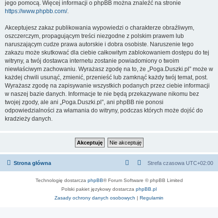
jego pomocą. Więcej informacji o phpBB można znaleźć na stronie
https://www.phpbb.com/
.
Akceptujesz zakaz publikowania wypowiedzi o charakterze obraźliwym,
oszczerczym, propagującym treści niezgodne z polskim prawem lub
naruszającym cudze prawa autorskie i dobra osobiste. Naruszenie tego
zakazu może skutkować dla ciebie całkowitym zablokowaniem dostępu do tej
witryny, a twój dostawca internetu zostanie powiadomiony o twoim
niewłaściwym zachowaniu. Wyrażasz zgodę na to, że „Poga.Duszki.pl” może w
każdej chwili usunąć, zmienić, przenieść lub zamknąć każdy twój temat, post.
Wyrażasz zgodę na zapisywanie wszystkich podanych przez ciebie informacji
w naszej bazie danych. Informacje te nie będą przekazywane nikomu bez
twojej zgody, ale ani „Poga.Duszki.pl”, ani phpBB nie ponosi
odpowiedzialności za włamania do witryny, podczas których może dojść do
kradzieży danych.
Strona główna
Strefa czasowa
UTC+02:00
Technologię dostarcza
phpBB
® Forum Software © phpBB Limited
Polski pakiet językowy dostarcza
phpBB.pl
Zasady ochrony danych osobowych
|
Regulamin