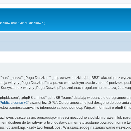
uszkow oraz Gosci Duszkow :-)
, ”nas”, „nasza”, „Poga.Duszki.pl”, „http://www.duszki.pl/phpBB3”, akceptujesz wysz
stracja witryny „Poga.Duszki.pl” ma prawo w dowolnym czasie zmienić poniższe pos
. Korzystanie z witryny „Poga.Duszki.pl” po zmianach regulaminu oznacza, że akc
www.phpbb.com”, „phpBB Limited”, „phpBB Teams” działają w oparciu o oprogramowan
ublic License v2
” zwanej też „GPL”. Oprogramowanie jest dostępne do pobrania 
ą tekstów zamieszczanych w internecie za jego pomocą. Więcej informacji o phpBB m
aźliwym, oszczerczym, propagującym treści niezgodne z polskim prawem lub narus
iem dostępu do tej witryny, a twój dostawca internetu zostanie powiadomiony o 
ieść lub zamknąć każdy twój temat, post. Wyrażasz zgodę na zapisywanie wszystkic