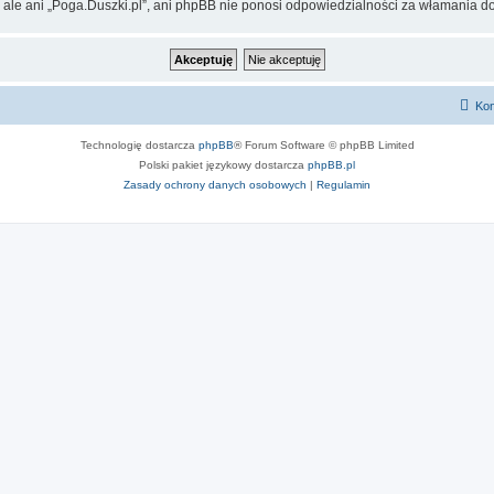
 ale ani „Poga.Duszki.pl”, ani phpBB nie ponosi odpowiedzialności za włamania do
Kon
Technologię dostarcza
phpBB
® Forum Software © phpBB Limited
Polski pakiet językowy dostarcza
phpBB.pl
Zasady ochrony danych osobowych
|
Regulamin