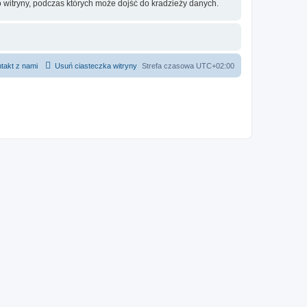
 witryny, podczas których może dojść do kradzieży danych.
takt z nami
Usuń ciasteczka witryny
Strefa czasowa
UTC+02:00