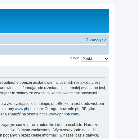
Zaloguj się
Język:
czególnione poniżej postanowienia. Jeśli ich nie akceptujesz,
tanowienia, informując cię o zmianach, niemniej wskazane jest,
eptujesz te zmiany ze wszelkimi konsekwencjami prawnymi.
ie wykorzystujące technologię phpBB, która jest środowiskiem
ze strony
www.phpbb.com
. Oprogramowanie phpBB tylko
ożna znaleźć na stronie
https://www.phpbb.com/
.
zającym cudze prawa autorskie i dobra osobiste. Naruszenie
twoim niewłaściwym zachowaniu. Wyrażasz zgodę na to, że
h podanych przez ciebie informacji w naszej bazie danych.