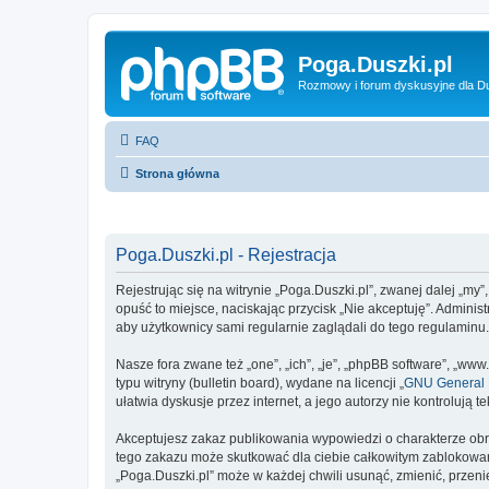
Poga.Duszki.pl
Rozmowy i forum dyskusyjne dla D
FAQ
Strona główna
Poga.Duszki.pl - Rejestracja
Rejestrując się na witrynie „Poga.Duszki.pl”, zwanej dalej „my”
opuść to miejsce, naciskając przycisk „Nie akceptuję”. Admini
aby użytkownicy sami regularnie zaglądali do tego regulaminu
Nasze fora zwane też „one”, „ich”, „je”, „phpBB software”, „
typu witryny (bulletin board), wydane na licencji „
GNU General P
ułatwia dyskusje przez internet, a jego autorzy nie kontroluj
Akceptujesz zakaz publikowania wypowiedzi o charakterze obr
tego zakazu może skutkować dla ciebie całkowitym zablokowan
„Poga.Duszki.pl” może w każdej chwili usunąć, zmienić, przen