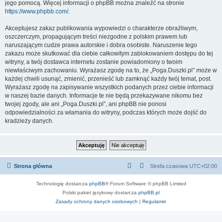
jego pomocą. Więcej informacji o phpBB można znaleźć na stronie
https://www.phpbb.com/
.
Akceptujesz zakaz publikowania wypowiedzi o charakterze obraźliwym,
oszczerczym, propagującym treści niezgodne z polskim prawem lub
naruszającym cudze prawa autorskie i dobra osobiste. Naruszenie tego
zakazu może skutkować dla ciebie całkowitym zablokowaniem dostępu do tej
witryny, a twój dostawca internetu zostanie powiadomiony o twoim
niewłaściwym zachowaniu. Wyrażasz zgodę na to, że „Poga.Duszki.pl” może w
każdej chwili usunąć, zmienić, przenieść lub zamknąć każdy twój temat, post.
Wyrażasz zgodę na zapisywanie wszystkich podanych przez ciebie informacji
w naszej bazie danych. Informacje te nie będą przekazywane nikomu bez
twojej zgody, ale ani „Poga.Duszki.pl”, ani phpBB nie ponosi
odpowiedzialności za włamania do witryny, podczas których może dojść do
kradzieży danych.
Strona główna
Strefa czasowa
UTC+02:00
Technologię dostarcza
phpBB
® Forum Software © phpBB Limited
Polski pakiet językowy dostarcza
phpBB.pl
Zasady ochrony danych osobowych
|
Regulamin