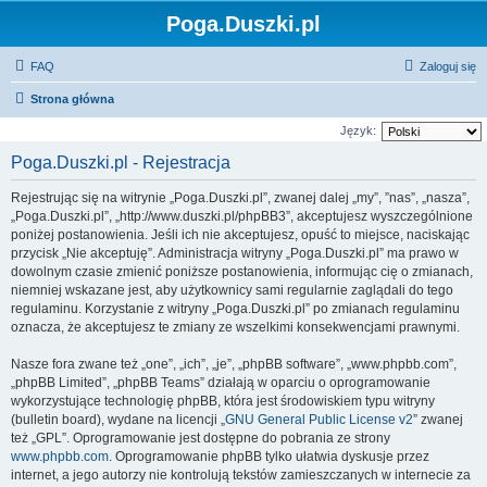
Poga.Duszki.pl
FAQ
Zaloguj się
Strona główna
Język:
Poga.Duszki.pl - Rejestracja
Rejestrując się na witrynie „Poga.Duszki.pl”, zwanej dalej „my”, ”nas”, „nasza”,
„Poga.Duszki.pl”, „http://www.duszki.pl/phpBB3”, akceptujesz wyszczególnione
poniżej postanowienia. Jeśli ich nie akceptujesz, opuść to miejsce, naciskając
przycisk „Nie akceptuję”. Administracja witryny „Poga.Duszki.pl” ma prawo w
dowolnym czasie zmienić poniższe postanowienia, informując cię o zmianach,
niemniej wskazane jest, aby użytkownicy sami regularnie zaglądali do tego
regulaminu. Korzystanie z witryny „Poga.Duszki.pl” po zmianach regulaminu
oznacza, że akceptujesz te zmiany ze wszelkimi konsekwencjami prawnymi.
Nasze fora zwane też „one”, „ich”, „je”, „phpBB software”, „www.phpbb.com”,
„phpBB Limited”, „phpBB Teams” działają w oparciu o oprogramowanie
wykorzystujące technologię phpBB, która jest środowiskiem typu witryny
(bulletin board), wydane na licencji „
GNU General Public License v2
” zwanej
też „GPL”. Oprogramowanie jest dostępne do pobrania ze strony
www.phpbb.com
. Oprogramowanie phpBB tylko ułatwia dyskusje przez
internet, a jego autorzy nie kontrolują tekstów zamieszczanych w internecie za