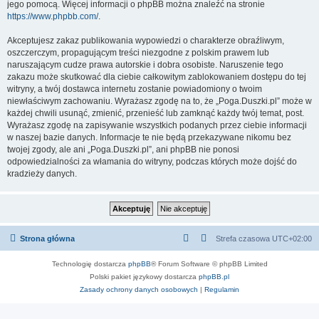
jego pomocą. Więcej informacji o phpBB można znaleźć na stronie
https://www.phpbb.com/
.
Akceptujesz zakaz publikowania wypowiedzi o charakterze obraźliwym,
oszczerczym, propagującym treści niezgodne z polskim prawem lub
naruszającym cudze prawa autorskie i dobra osobiste. Naruszenie tego
zakazu może skutkować dla ciebie całkowitym zablokowaniem dostępu do tej
witryny, a twój dostawca internetu zostanie powiadomiony o twoim
niewłaściwym zachowaniu. Wyrażasz zgodę na to, że „Poga.Duszki.pl” może w
każdej chwili usunąć, zmienić, przenieść lub zamknąć każdy twój temat, post.
Wyrażasz zgodę na zapisywanie wszystkich podanych przez ciebie informacji
w naszej bazie danych. Informacje te nie będą przekazywane nikomu bez
twojej zgody, ale ani „Poga.Duszki.pl”, ani phpBB nie ponosi
odpowiedzialności za włamania do witryny, podczas których może dojść do
kradzieży danych.
Strona główna
Strefa czasowa
UTC+02:00
Technologię dostarcza
phpBB
® Forum Software © phpBB Limited
Polski pakiet językowy dostarcza
phpBB.pl
Zasady ochrony danych osobowych
|
Regulamin