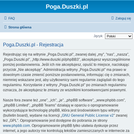
Poga.Duszki.pl
FAQ
Zaloguj się
Strona główna
Język:
Poga.Duszki.pl - Rejestracja
Rejestrując się na witrynie „Poga.Duszki.pl”, zwanej dalej „my”, ”nas”, „nasza”,
„Poga.Duszki.pl”, „http://www.duszki.pl/phpBB3”, akceptujesz wyszczególnione
poniżej postanowienia. Jeśli ich nie akceptujesz, opuść to miejsce, naciskając
przycisk „Nie akceptuję”. Administracja witryny „Poga.Duszki.pl” ma prawo w
dowolnym czasie zmienić poniższe postanowienia, informując cię o zmianach,
niemniej wskazane jest, aby użytkownicy sami regularnie zaglądali do tego
regulaminu. Korzystanie z witryny „Poga.Duszki.pl” po zmianach regulaminu
oznacza, że akceptujesz te zmiany ze wszelkimi konsekwencjami prawnymi.
Nasze fora zwane też „one”, „ich”, „je”, „phpBB software”, „www.phpbb.com”,
„phpBB Limited”, „phpBB Teams” działają w oparciu o oprogramowanie
wykorzystujące technologię phpBB, która jest środowiskiem typu witryny
(bulletin board), wydane na licencji „
GNU General Public License v2
” zwanej
też „GPL”. Oprogramowanie jest dostępne do pobrania ze strony
www.phpbb.com
. Oprogramowanie phpBB tylko ułatwia dyskusje przez
internet, a jego autorzy nie kontrolują tekstów zamieszczanych w internecie za