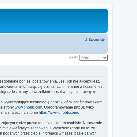
Zaloguj się
Język:
czególnione poniżej postanowienia. Jeśli ich nie akceptujesz,
tanowienia, informując cię o zmianach, niemniej wskazane jest,
eptujesz te zmiany ze wszelkimi konsekwencjami prawnymi.
ie wykorzystujące technologię phpBB, która jest środowiskiem
ze strony
www.phpbb.com
. Oprogramowanie phpBB tylko
ożna znaleźć na stronie
https://www.phpbb.com/
.
zającym cudze prawa autorskie i dobra osobiste. Naruszenie
twoim niewłaściwym zachowaniu. Wyrażasz zgodę na to, że
h podanych przez ciebie informacji w naszej bazie danych.