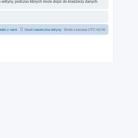
 witryny, podczas których może dojść do kradzieży danych.
takt z nami
Usuń ciasteczka witryny
Strefa czasowa
UTC+02:00