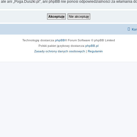
 ale ani „Poga.Duszki.pl”, ani phpBB nie ponosi odpowiedzialności za włamania do
Kon
Technologię dostarcza
phpBB
® Forum Software © phpBB Limited
Polski pakiet językowy dostarcza
phpBB.pl
Zasady ochrony danych osobowych
|
Regulamin