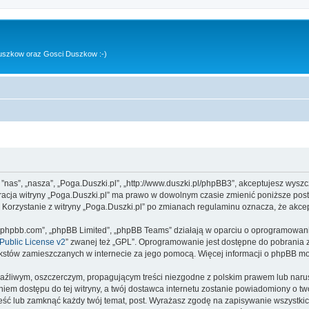
uszkow oraz Gosci Duszkow :-)
, ”nas”, „nasza”, „Poga.Duszki.pl”, „http://www.duszki.pl/phpBB3”, akceptujesz wysz
stracja witryny „Poga.Duszki.pl” ma prawo w dowolnym czasie zmienić poniższe pos
. Korzystanie z witryny „Poga.Duszki.pl” po zmianach regulaminu oznacza, że akc
www.phpbb.com”, „phpBB Limited”, „phpBB Teams” działają w oparciu o oprogramowan
ublic License v2
” zwanej też „GPL”. Oprogramowanie jest dostępne do pobrania 
ą tekstów zamieszczanych w internecie za jego pomocą. Więcej informacji o phpBB m
aźliwym, oszczerczym, propagującym treści niezgodne z polskim prawem lub narus
iem dostępu do tej witryny, a twój dostawca internetu zostanie powiadomiony o 
ieść lub zamknąć każdy twój temat, post. Wyrażasz zgodę na zapisywanie wszystkic