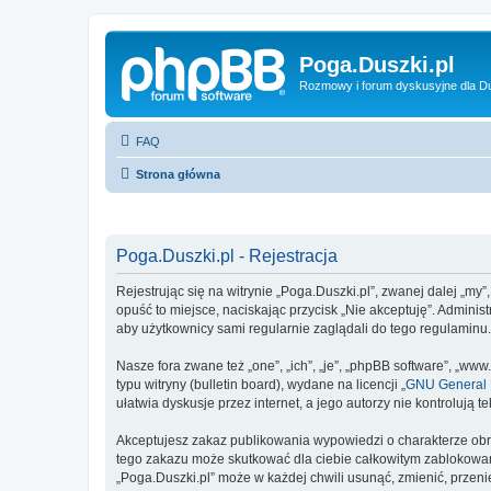
Poga.Duszki.pl
Rozmowy i forum dyskusyjne dla D
FAQ
Strona główna
Poga.Duszki.pl - Rejestracja
Rejestrując się na witrynie „Poga.Duszki.pl”, zwanej dalej „my”
opuść to miejsce, naciskając przycisk „Nie akceptuję”. Admini
aby użytkownicy sami regularnie zaglądali do tego regulaminu
Nasze fora zwane też „one”, „ich”, „je”, „phpBB software”, „
typu witryny (bulletin board), wydane na licencji „
GNU General P
ułatwia dyskusje przez internet, a jego autorzy nie kontroluj
Akceptujesz zakaz publikowania wypowiedzi o charakterze obr
tego zakazu może skutkować dla ciebie całkowitym zablokowan
„Poga.Duszki.pl” może w każdej chwili usunąć, zmienić, przen