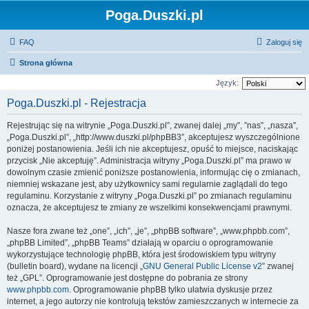
Poga.Duszki.pl
FAQ
Zaloguj się
Strona główna
Język:
Poga.Duszki.pl - Rejestracja
Rejestrując się na witrynie „Poga.Duszki.pl”, zwanej dalej „my”, ”nas”, „nasza”,
„Poga.Duszki.pl”, „http://www.duszki.pl/phpBB3”, akceptujesz wyszczególnione
poniżej postanowienia. Jeśli ich nie akceptujesz, opuść to miejsce, naciskając
przycisk „Nie akceptuję”. Administracja witryny „Poga.Duszki.pl” ma prawo w
dowolnym czasie zmienić poniższe postanowienia, informując cię o zmianach,
niemniej wskazane jest, aby użytkownicy sami regularnie zaglądali do tego
regulaminu. Korzystanie z witryny „Poga.Duszki.pl” po zmianach regulaminu
oznacza, że akceptujesz te zmiany ze wszelkimi konsekwencjami prawnymi.
Nasze fora zwane też „one”, „ich”, „je”, „phpBB software”, „www.phpbb.com”,
„phpBB Limited”, „phpBB Teams” działają w oparciu o oprogramowanie
wykorzystujące technologię phpBB, która jest środowiskiem typu witryny
(bulletin board), wydane na licencji „
GNU General Public License v2
” zwanej
też „GPL”. Oprogramowanie jest dostępne do pobrania ze strony
www.phpbb.com
. Oprogramowanie phpBB tylko ułatwia dyskusje przez
internet, a jego autorzy nie kontrolują tekstów zamieszczanych w internecie za