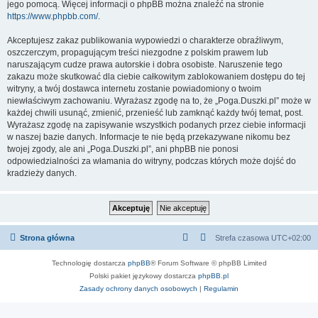
jego pomocą. Więcej informacji o phpBB można znaleźć na stronie
https://www.phpbb.com/
.
Akceptujesz zakaz publikowania wypowiedzi o charakterze obraźliwym,
oszczerczym, propagującym treści niezgodne z polskim prawem lub
naruszającym cudze prawa autorskie i dobra osobiste. Naruszenie tego
zakazu może skutkować dla ciebie całkowitym zablokowaniem dostępu do tej
witryny, a twój dostawca internetu zostanie powiadomiony o twoim
niewłaściwym zachowaniu. Wyrażasz zgodę na to, że „Poga.Duszki.pl” może w
każdej chwili usunąć, zmienić, przenieść lub zamknąć każdy twój temat, post.
Wyrażasz zgodę na zapisywanie wszystkich podanych przez ciebie informacji
w naszej bazie danych. Informacje te nie będą przekazywane nikomu bez
twojej zgody, ale ani „Poga.Duszki.pl”, ani phpBB nie ponosi
odpowiedzialności za włamania do witryny, podczas których może dojść do
kradzieży danych.
Strona główna
Strefa czasowa
UTC+02:00
Technologię dostarcza
phpBB
® Forum Software © phpBB Limited
Polski pakiet językowy dostarcza
phpBB.pl
Zasady ochrony danych osobowych
|
Regulamin