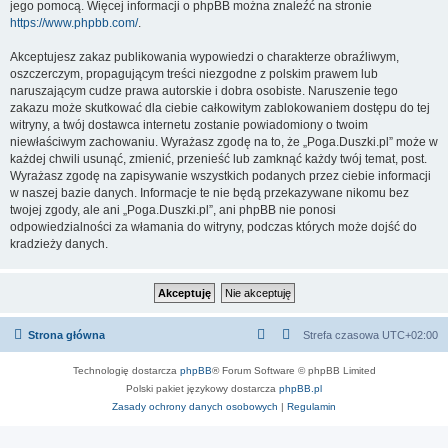
jego pomocą. Więcej informacji o phpBB można znaleźć na stronie
https://www.phpbb.com/
.
Akceptujesz zakaz publikowania wypowiedzi o charakterze obraźliwym,
oszczerczym, propagującym treści niezgodne z polskim prawem lub
naruszającym cudze prawa autorskie i dobra osobiste. Naruszenie tego
zakazu może skutkować dla ciebie całkowitym zablokowaniem dostępu do tej
witryny, a twój dostawca internetu zostanie powiadomiony o twoim
niewłaściwym zachowaniu. Wyrażasz zgodę na to, że „Poga.Duszki.pl” może w
każdej chwili usunąć, zmienić, przenieść lub zamknąć każdy twój temat, post.
Wyrażasz zgodę na zapisywanie wszystkich podanych przez ciebie informacji
w naszej bazie danych. Informacje te nie będą przekazywane nikomu bez
twojej zgody, ale ani „Poga.Duszki.pl”, ani phpBB nie ponosi
odpowiedzialności za włamania do witryny, podczas których może dojść do
kradzieży danych.
Strona główna
Strefa czasowa
UTC+02:00
Technologię dostarcza
phpBB
® Forum Software © phpBB Limited
Polski pakiet językowy dostarcza
phpBB.pl
Zasady ochrony danych osobowych
|
Regulamin