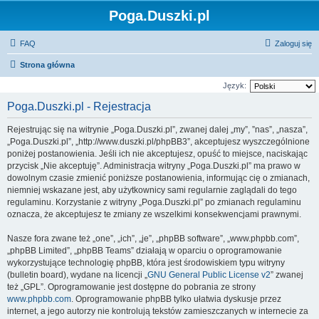
Poga.Duszki.pl
FAQ
Zaloguj się
Strona główna
Język:
Poga.Duszki.pl - Rejestracja
Rejestrując się na witrynie „Poga.Duszki.pl”, zwanej dalej „my”, ”nas”, „nasza”,
„Poga.Duszki.pl”, „http://www.duszki.pl/phpBB3”, akceptujesz wyszczególnione
poniżej postanowienia. Jeśli ich nie akceptujesz, opuść to miejsce, naciskając
przycisk „Nie akceptuję”. Administracja witryny „Poga.Duszki.pl” ma prawo w
dowolnym czasie zmienić poniższe postanowienia, informując cię o zmianach,
niemniej wskazane jest, aby użytkownicy sami regularnie zaglądali do tego
regulaminu. Korzystanie z witryny „Poga.Duszki.pl” po zmianach regulaminu
oznacza, że akceptujesz te zmiany ze wszelkimi konsekwencjami prawnymi.
Nasze fora zwane też „one”, „ich”, „je”, „phpBB software”, „www.phpbb.com”,
„phpBB Limited”, „phpBB Teams” działają w oparciu o oprogramowanie
wykorzystujące technologię phpBB, która jest środowiskiem typu witryny
(bulletin board), wydane na licencji „
GNU General Public License v2
” zwanej
też „GPL”. Oprogramowanie jest dostępne do pobrania ze strony
www.phpbb.com
. Oprogramowanie phpBB tylko ułatwia dyskusje przez
internet, a jego autorzy nie kontrolują tekstów zamieszczanych w internecie za