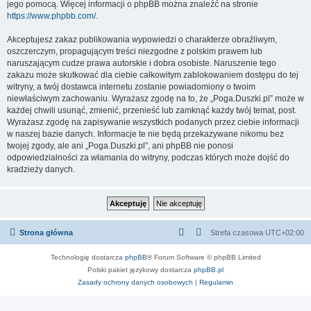
jego pomocą. Więcej informacji o phpBB można znaleźć na stronie
https://www.phpbb.com/
.
Akceptujesz zakaz publikowania wypowiedzi o charakterze obraźliwym,
oszczerczym, propagującym treści niezgodne z polskim prawem lub
naruszającym cudze prawa autorskie i dobra osobiste. Naruszenie tego
zakazu może skutkować dla ciebie całkowitym zablokowaniem dostępu do tej
witryny, a twój dostawca internetu zostanie powiadomiony o twoim
niewłaściwym zachowaniu. Wyrażasz zgodę na to, że „Poga.Duszki.pl” może w
każdej chwili usunąć, zmienić, przenieść lub zamknąć każdy twój temat, post.
Wyrażasz zgodę na zapisywanie wszystkich podanych przez ciebie informacji
w naszej bazie danych. Informacje te nie będą przekazywane nikomu bez
twojej zgody, ale ani „Poga.Duszki.pl”, ani phpBB nie ponosi
odpowiedzialności za włamania do witryny, podczas których może dojść do
kradzieży danych.
Strona główna
Strefa czasowa
UTC+02:00
Technologię dostarcza
phpBB
® Forum Software © phpBB Limited
Polski pakiet językowy dostarcza
phpBB.pl
Zasady ochrony danych osobowych
|
Regulamin