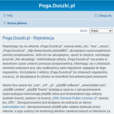
Poga.Duszki.pl
FAQ
Zaloguj się
Strona główna
Język:
Poga.Duszki.pl - Rejestracja
Rejestrując się na witrynie „Poga.Duszki.pl”, zwanej dalej „my”, ”nas”, „nasza”,
„Poga.Duszki.pl”, „http://www.duszki.pl/phpBB3”, akceptujesz wyszczególnione
poniżej postanowienia. Jeśli ich nie akceptujesz, opuść to miejsce, naciskając
przycisk „Nie akceptuję”. Administracja witryny „Poga.Duszki.pl” ma prawo w
dowolnym czasie zmienić poniższe postanowienia, informując cię o zmianach,
niemniej wskazane jest, aby użytkownicy sami regularnie zaglądali do tego
regulaminu. Korzystanie z witryny „Poga.Duszki.pl” po zmianach regulaminu
oznacza, że akceptujesz te zmiany ze wszelkimi konsekwencjami prawnymi.
Nasze fora zwane też „one”, „ich”, „je”, „phpBB software”, „www.phpbb.com”,
„phpBB Limited”, „phpBB Teams” działają w oparciu o oprogramowanie
wykorzystujące technologię phpBB, która jest środowiskiem typu witryny
(bulletin board), wydane na licencji „
GNU General Public License v2
” zwanej
też „GPL”. Oprogramowanie jest dostępne do pobrania ze strony
www.phpbb.com
. Oprogramowanie phpBB tylko ułatwia dyskusje przez
internet, a jego autorzy nie kontrolują tekstów zamieszczanych w internecie za