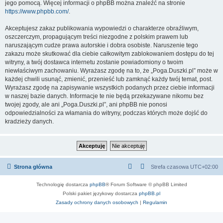
jego pomocą. Więcej informacji o phpBB można znaleźć na stronie
https://www.phpbb.com/
.
Akceptujesz zakaz publikowania wypowiedzi o charakterze obraźliwym,
oszczerczym, propagującym treści niezgodne z polskim prawem lub
naruszającym cudze prawa autorskie i dobra osobiste. Naruszenie tego
zakazu może skutkować dla ciebie całkowitym zablokowaniem dostępu do tej
witryny, a twój dostawca internetu zostanie powiadomiony o twoim
niewłaściwym zachowaniu. Wyrażasz zgodę na to, że „Poga.Duszki.pl” może w
każdej chwili usunąć, zmienić, przenieść lub zamknąć każdy twój temat, post.
Wyrażasz zgodę na zapisywanie wszystkich podanych przez ciebie informacji
w naszej bazie danych. Informacje te nie będą przekazywane nikomu bez
twojej zgody, ale ani „Poga.Duszki.pl”, ani phpBB nie ponosi
odpowiedzialności za włamania do witryny, podczas których może dojść do
kradzieży danych.
Strona główna
Strefa czasowa
UTC+02:00
Technologię dostarcza
phpBB
® Forum Software © phpBB Limited
Polski pakiet językowy dostarcza
phpBB.pl
Zasady ochrony danych osobowych
|
Regulamin