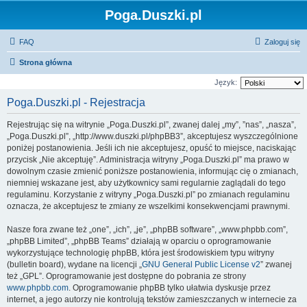
Poga.Duszki.pl
FAQ
Zaloguj się
Strona główna
Język:
Poga.Duszki.pl - Rejestracja
Rejestrując się na witrynie „Poga.Duszki.pl”, zwanej dalej „my”, ”nas”, „nasza”,
„Poga.Duszki.pl”, „http://www.duszki.pl/phpBB3”, akceptujesz wyszczególnione
poniżej postanowienia. Jeśli ich nie akceptujesz, opuść to miejsce, naciskając
przycisk „Nie akceptuję”. Administracja witryny „Poga.Duszki.pl” ma prawo w
dowolnym czasie zmienić poniższe postanowienia, informując cię o zmianach,
niemniej wskazane jest, aby użytkownicy sami regularnie zaglądali do tego
regulaminu. Korzystanie z witryny „Poga.Duszki.pl” po zmianach regulaminu
oznacza, że akceptujesz te zmiany ze wszelkimi konsekwencjami prawnymi.
Nasze fora zwane też „one”, „ich”, „je”, „phpBB software”, „www.phpbb.com”,
„phpBB Limited”, „phpBB Teams” działają w oparciu o oprogramowanie
wykorzystujące technologię phpBB, która jest środowiskiem typu witryny
(bulletin board), wydane na licencji „
GNU General Public License v2
” zwanej
też „GPL”. Oprogramowanie jest dostępne do pobrania ze strony
www.phpbb.com
. Oprogramowanie phpBB tylko ułatwia dyskusje przez
internet, a jego autorzy nie kontrolują tekstów zamieszczanych w internecie za