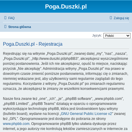
Poga.Duszki.pl
FAQ
Zaloguj się
Strona główna
Język:
Poga.Duszki.pl - Rejestracja
Rejestrując się na witrynie „Poga.Duszki.pl”, zwanej dalej „my”, ”nas”, „nasza”,
„Poga.Duszki.pl”, „http://www.duszki.pl/phpBB3”, akceptujesz wyszczególnione
poniżej postanowienia. Jeśli ich nie akceptujesz, opuść to miejsce, naciskając
przycisk „Nie akceptuję”. Administracja witryny „Poga.Duszki.pl” ma prawo w
dowolnym czasie zmienić poniższe postanowienia, informując cię o zmianach,
niemniej wskazane jest, aby użytkownicy sami regularnie zaglądali do tego
regulaminu. Korzystanie z witryny „Poga.Duszki.pl” po zmianach regulaminu
oznacza, że akceptujesz te zmiany ze wszelkimi konsekwencjami prawnymi.
Nasze fora zwane też „one”, „ich”, „je”, „phpBB software”, „www.phpbb.com”,
„phpBB Limited”, „phpBB Teams” działają w oparciu o oprogramowanie
wykorzystujące technologię phpBB, która jest środowiskiem typu witryny
(bulletin board), wydane na licencji „
GNU General Public License v2
” zwanej
też „GPL”. Oprogramowanie jest dostępne do pobrania ze strony
www.phpbb.com
. Oprogramowanie phpBB tylko ułatwia dyskusje przez
internet, a jego autorzy nie kontrolują tekstów zamieszczanych w internecie za