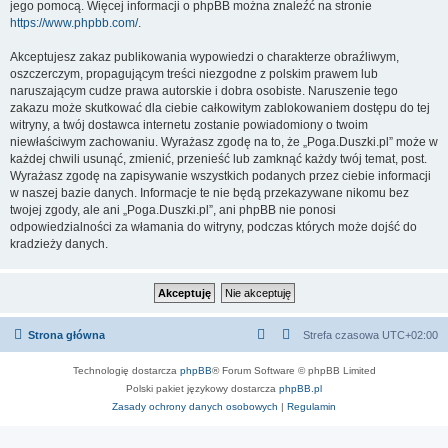
jego pomocą. Więcej informacji o phpBB można znaleźć na stronie
https://www.phpbb.com/
.
Akceptujesz zakaz publikowania wypowiedzi o charakterze obraźliwym,
oszczerczym, propagującym treści niezgodne z polskim prawem lub
naruszającym cudze prawa autorskie i dobra osobiste. Naruszenie tego
zakazu może skutkować dla ciebie całkowitym zablokowaniem dostępu do tej
witryny, a twój dostawca internetu zostanie powiadomiony o twoim
niewłaściwym zachowaniu. Wyrażasz zgodę na to, że „Poga.Duszki.pl” może w
każdej chwili usunąć, zmienić, przenieść lub zamknąć każdy twój temat, post.
Wyrażasz zgodę na zapisywanie wszystkich podanych przez ciebie informacji
w naszej bazie danych. Informacje te nie będą przekazywane nikomu bez
twojej zgody, ale ani „Poga.Duszki.pl”, ani phpBB nie ponosi
odpowiedzialności za włamania do witryny, podczas których może dojść do
kradzieży danych.
Strona główna
Strefa czasowa
UTC+02:00
Technologię dostarcza
phpBB
® Forum Software © phpBB Limited
Polski pakiet językowy dostarcza
phpBB.pl
Zasady ochrony danych osobowych
|
Regulamin