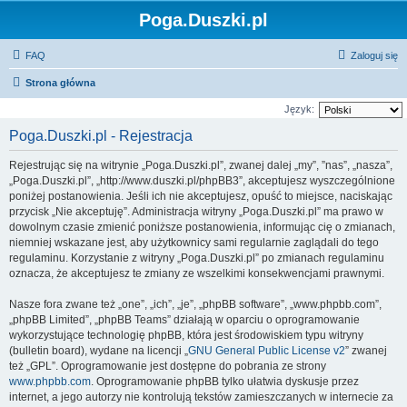
Poga.Duszki.pl
FAQ
Zaloguj się
Strona główna
Język:
Poga.Duszki.pl - Rejestracja
Rejestrując się na witrynie „Poga.Duszki.pl”, zwanej dalej „my”, ”nas”, „nasza”,
„Poga.Duszki.pl”, „http://www.duszki.pl/phpBB3”, akceptujesz wyszczególnione
poniżej postanowienia. Jeśli ich nie akceptujesz, opuść to miejsce, naciskając
przycisk „Nie akceptuję”. Administracja witryny „Poga.Duszki.pl” ma prawo w
dowolnym czasie zmienić poniższe postanowienia, informując cię o zmianach,
niemniej wskazane jest, aby użytkownicy sami regularnie zaglądali do tego
regulaminu. Korzystanie z witryny „Poga.Duszki.pl” po zmianach regulaminu
oznacza, że akceptujesz te zmiany ze wszelkimi konsekwencjami prawnymi.
Nasze fora zwane też „one”, „ich”, „je”, „phpBB software”, „www.phpbb.com”,
„phpBB Limited”, „phpBB Teams” działają w oparciu o oprogramowanie
wykorzystujące technologię phpBB, która jest środowiskiem typu witryny
(bulletin board), wydane na licencji „
GNU General Public License v2
” zwanej
też „GPL”. Oprogramowanie jest dostępne do pobrania ze strony
www.phpbb.com
. Oprogramowanie phpBB tylko ułatwia dyskusje przez
internet, a jego autorzy nie kontrolują tekstów zamieszczanych w internecie za