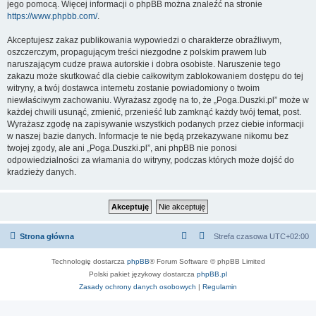
jego pomocą. Więcej informacji o phpBB można znaleźć na stronie
https://www.phpbb.com/
.
Akceptujesz zakaz publikowania wypowiedzi o charakterze obraźliwym,
oszczerczym, propagującym treści niezgodne z polskim prawem lub
naruszającym cudze prawa autorskie i dobra osobiste. Naruszenie tego
zakazu może skutkować dla ciebie całkowitym zablokowaniem dostępu do tej
witryny, a twój dostawca internetu zostanie powiadomiony o twoim
niewłaściwym zachowaniu. Wyrażasz zgodę na to, że „Poga.Duszki.pl” może w
każdej chwili usunąć, zmienić, przenieść lub zamknąć każdy twój temat, post.
Wyrażasz zgodę na zapisywanie wszystkich podanych przez ciebie informacji
w naszej bazie danych. Informacje te nie będą przekazywane nikomu bez
twojej zgody, ale ani „Poga.Duszki.pl”, ani phpBB nie ponosi
odpowiedzialności za włamania do witryny, podczas których może dojść do
kradzieży danych.
Strona główna
Strefa czasowa
UTC+02:00
Technologię dostarcza
phpBB
® Forum Software © phpBB Limited
Polski pakiet językowy dostarcza
phpBB.pl
Zasady ochrony danych osobowych
|
Regulamin