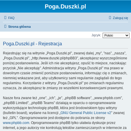
Poga.Duszki.pl
FAQ
Zaloguj się
Strona główna
Język:
Poga.Duszki.pl - Rejestracja
Rejestrując się na witrynie „Poga.Duszki.pl”, zwanej dalej „my”, ”nas”, „nasza”,
„Poga.Duszki.pl”, „http://www.duszki.pl/phpBB3”, akceptujesz wyszczególnione
poniżej postanowienia. Jeśli ich nie akceptujesz, opuść to miejsce, naciskając
przycisk „Nie akceptuję”. Administracja witryny „Poga.Duszki.pl” ma prawo w
dowolnym czasie zmienić poniższe postanowienia, informując cię o zmianach,
niemniej wskazane jest, aby użytkownicy sami regularnie zaglądali do tego
regulaminu. Korzystanie z witryny „Poga.Duszki.pl” po zmianach regulaminu
oznacza, że akceptujesz te zmiany ze wszelkimi konsekwencjami prawnymi.
Nasze fora zwane też „one”, „ich”, „je”, „phpBB software”, „www.phpbb.com”,
„phpBB Limited”, „phpBB Teams” działają w oparciu o oprogramowanie
wykorzystujące technologię phpBB, która jest środowiskiem typu witryny
(bulletin board), wydane na licencji „
GNU General Public License v2
” zwanej
też „GPL”. Oprogramowanie jest dostępne do pobrania ze strony
www.phpbb.com
. Oprogramowanie phpBB tylko ułatwia dyskusje przez
internet, a jego autorzy nie kontrolują tekstów zamieszczanych w internecie za