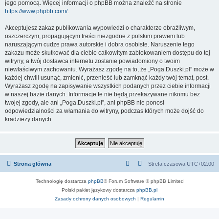
jego pomocą. Więcej informacji o phpBB można znaleźć na stronie
https://www.phpbb.com/
.
Akceptujesz zakaz publikowania wypowiedzi o charakterze obraźliwym,
oszczerczym, propagującym treści niezgodne z polskim prawem lub
naruszającym cudze prawa autorskie i dobra osobiste. Naruszenie tego
zakazu może skutkować dla ciebie całkowitym zablokowaniem dostępu do tej
witryny, a twój dostawca internetu zostanie powiadomiony o twoim
niewłaściwym zachowaniu. Wyrażasz zgodę na to, że „Poga.Duszki.pl” może w
każdej chwili usunąć, zmienić, przenieść lub zamknąć każdy twój temat, post.
Wyrażasz zgodę na zapisywanie wszystkich podanych przez ciebie informacji
w naszej bazie danych. Informacje te nie będą przekazywane nikomu bez
twojej zgody, ale ani „Poga.Duszki.pl”, ani phpBB nie ponosi
odpowiedzialności za włamania do witryny, podczas których może dojść do
kradzieży danych.
Strona główna
Strefa czasowa
UTC+02:00
Technologię dostarcza
phpBB
® Forum Software © phpBB Limited
Polski pakiet językowy dostarcza
phpBB.pl
Zasady ochrony danych osobowych
|
Regulamin