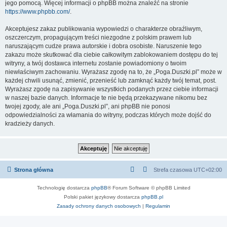
jego pomocą. Więcej informacji o phpBB można znaleźć na stronie
https://www.phpbb.com/
.
Akceptujesz zakaz publikowania wypowiedzi o charakterze obraźliwym,
oszczerczym, propagującym treści niezgodne z polskim prawem lub
naruszającym cudze prawa autorskie i dobra osobiste. Naruszenie tego
zakazu może skutkować dla ciebie całkowitym zablokowaniem dostępu do tej
witryny, a twój dostawca internetu zostanie powiadomiony o twoim
niewłaściwym zachowaniu. Wyrażasz zgodę na to, że „Poga.Duszki.pl” może w
każdej chwili usunąć, zmienić, przenieść lub zamknąć każdy twój temat, post.
Wyrażasz zgodę na zapisywanie wszystkich podanych przez ciebie informacji
w naszej bazie danych. Informacje te nie będą przekazywane nikomu bez
twojej zgody, ale ani „Poga.Duszki.pl”, ani phpBB nie ponosi
odpowiedzialności za włamania do witryny, podczas których może dojść do
kradzieży danych.
Strona główna
Strefa czasowa
UTC+02:00
Technologię dostarcza
phpBB
® Forum Software © phpBB Limited
Polski pakiet językowy dostarcza
phpBB.pl
Zasady ochrony danych osobowych
|
Regulamin