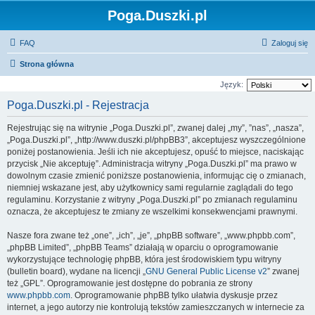
Poga.Duszki.pl
FAQ
Zaloguj się
Strona główna
Język:
Poga.Duszki.pl - Rejestracja
Rejestrując się na witrynie „Poga.Duszki.pl”, zwanej dalej „my”, ”nas”, „nasza”,
„Poga.Duszki.pl”, „http://www.duszki.pl/phpBB3”, akceptujesz wyszczególnione
poniżej postanowienia. Jeśli ich nie akceptujesz, opuść to miejsce, naciskając
przycisk „Nie akceptuję”. Administracja witryny „Poga.Duszki.pl” ma prawo w
dowolnym czasie zmienić poniższe postanowienia, informując cię o zmianach,
niemniej wskazane jest, aby użytkownicy sami regularnie zaglądali do tego
regulaminu. Korzystanie z witryny „Poga.Duszki.pl” po zmianach regulaminu
oznacza, że akceptujesz te zmiany ze wszelkimi konsekwencjami prawnymi.
Nasze fora zwane też „one”, „ich”, „je”, „phpBB software”, „www.phpbb.com”,
„phpBB Limited”, „phpBB Teams” działają w oparciu o oprogramowanie
wykorzystujące technologię phpBB, która jest środowiskiem typu witryny
(bulletin board), wydane na licencji „
GNU General Public License v2
” zwanej
też „GPL”. Oprogramowanie jest dostępne do pobrania ze strony
www.phpbb.com
. Oprogramowanie phpBB tylko ułatwia dyskusje przez
internet, a jego autorzy nie kontrolują tekstów zamieszczanych w internecie za