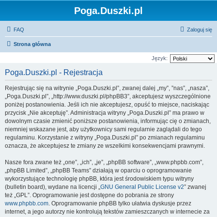
Poga.Duszki.pl
FAQ
Zaloguj się
Strona główna
Język:
Poga.Duszki.pl - Rejestracja
Rejestrując się na witrynie „Poga.Duszki.pl”, zwanej dalej „my”, ”nas”, „nasza”,
„Poga.Duszki.pl”, „http://www.duszki.pl/phpBB3”, akceptujesz wyszczególnione
poniżej postanowienia. Jeśli ich nie akceptujesz, opuść to miejsce, naciskając
przycisk „Nie akceptuję”. Administracja witryny „Poga.Duszki.pl” ma prawo w
dowolnym czasie zmienić poniższe postanowienia, informując cię o zmianach,
niemniej wskazane jest, aby użytkownicy sami regularnie zaglądali do tego
regulaminu. Korzystanie z witryny „Poga.Duszki.pl” po zmianach regulaminu
oznacza, że akceptujesz te zmiany ze wszelkimi konsekwencjami prawnymi.
Nasze fora zwane też „one”, „ich”, „je”, „phpBB software”, „www.phpbb.com”,
„phpBB Limited”, „phpBB Teams” działają w oparciu o oprogramowanie
wykorzystujące technologię phpBB, która jest środowiskiem typu witryny
(bulletin board), wydane na licencji „
GNU General Public License v2
” zwanej
też „GPL”. Oprogramowanie jest dostępne do pobrania ze strony
www.phpbb.com
. Oprogramowanie phpBB tylko ułatwia dyskusje przez
internet, a jego autorzy nie kontrolują tekstów zamieszczanych w internecie za