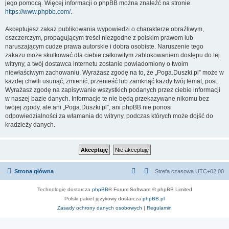
jego pomocą. Więcej informacji o phpBB można znaleźć na stronie
https://www.phpbb.com/
.
Akceptujesz zakaz publikowania wypowiedzi o charakterze obraźliwym,
oszczerczym, propagującym treści niezgodne z polskim prawem lub
naruszającym cudze prawa autorskie i dobra osobiste. Naruszenie tego
zakazu może skutkować dla ciebie całkowitym zablokowaniem dostępu do tej
witryny, a twój dostawca internetu zostanie powiadomiony o twoim
niewłaściwym zachowaniu. Wyrażasz zgodę na to, że „Poga.Duszki.pl” może w
każdej chwili usunąć, zmienić, przenieść lub zamknąć każdy twój temat, post.
Wyrażasz zgodę na zapisywanie wszystkich podanych przez ciebie informacji
w naszej bazie danych. Informacje te nie będą przekazywane nikomu bez
twojej zgody, ale ani „Poga.Duszki.pl”, ani phpBB nie ponosi
odpowiedzialności za włamania do witryny, podczas których może dojść do
kradzieży danych.
Strona główna
Strefa czasowa
UTC+02:00
Technologię dostarcza
phpBB
® Forum Software © phpBB Limited
Polski pakiet językowy dostarcza
phpBB.pl
Zasady ochrony danych osobowych
|
Regulamin