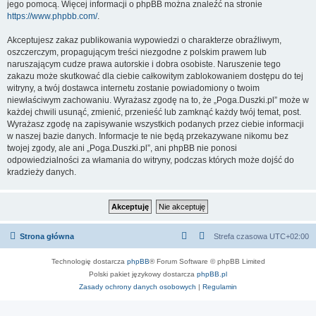
jego pomocą. Więcej informacji o phpBB można znaleźć na stronie
https://www.phpbb.com/
.
Akceptujesz zakaz publikowania wypowiedzi o charakterze obraźliwym,
oszczerczym, propagującym treści niezgodne z polskim prawem lub
naruszającym cudze prawa autorskie i dobra osobiste. Naruszenie tego
zakazu może skutkować dla ciebie całkowitym zablokowaniem dostępu do tej
witryny, a twój dostawca internetu zostanie powiadomiony o twoim
niewłaściwym zachowaniu. Wyrażasz zgodę na to, że „Poga.Duszki.pl” może w
każdej chwili usunąć, zmienić, przenieść lub zamknąć każdy twój temat, post.
Wyrażasz zgodę na zapisywanie wszystkich podanych przez ciebie informacji
w naszej bazie danych. Informacje te nie będą przekazywane nikomu bez
twojej zgody, ale ani „Poga.Duszki.pl”, ani phpBB nie ponosi
odpowiedzialności za włamania do witryny, podczas których może dojść do
kradzieży danych.
Strona główna
Strefa czasowa
UTC+02:00
Technologię dostarcza
phpBB
® Forum Software © phpBB Limited
Polski pakiet językowy dostarcza
phpBB.pl
Zasady ochrony danych osobowych
|
Regulamin