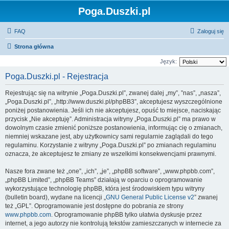
Poga.Duszki.pl
FAQ
Zaloguj się
Strona główna
Język:
Poga.Duszki.pl - Rejestracja
Rejestrując się na witrynie „Poga.Duszki.pl”, zwanej dalej „my”, ”nas”, „nasza”,
„Poga.Duszki.pl”, „http://www.duszki.pl/phpBB3”, akceptujesz wyszczególnione
poniżej postanowienia. Jeśli ich nie akceptujesz, opuść to miejsce, naciskając
przycisk „Nie akceptuję”. Administracja witryny „Poga.Duszki.pl” ma prawo w
dowolnym czasie zmienić poniższe postanowienia, informując cię o zmianach,
niemniej wskazane jest, aby użytkownicy sami regularnie zaglądali do tego
regulaminu. Korzystanie z witryny „Poga.Duszki.pl” po zmianach regulaminu
oznacza, że akceptujesz te zmiany ze wszelkimi konsekwencjami prawnymi.
Nasze fora zwane też „one”, „ich”, „je”, „phpBB software”, „www.phpbb.com”,
„phpBB Limited”, „phpBB Teams” działają w oparciu o oprogramowanie
wykorzystujące technologię phpBB, która jest środowiskiem typu witryny
(bulletin board), wydane na licencji „
GNU General Public License v2
” zwanej
też „GPL”. Oprogramowanie jest dostępne do pobrania ze strony
www.phpbb.com
. Oprogramowanie phpBB tylko ułatwia dyskusje przez
internet, a jego autorzy nie kontrolują tekstów zamieszczanych w internecie za