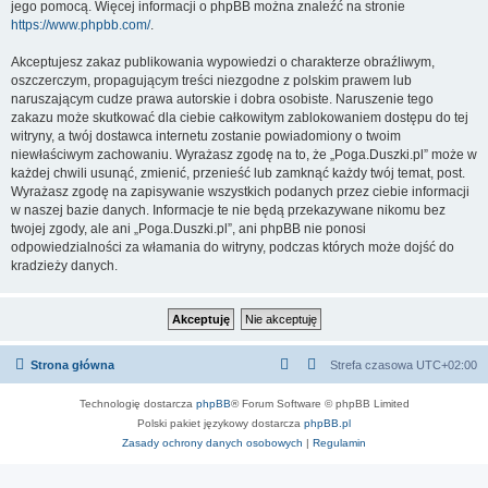
jego pomocą. Więcej informacji o phpBB można znaleźć na stronie
https://www.phpbb.com/
.
Akceptujesz zakaz publikowania wypowiedzi o charakterze obraźliwym,
oszczerczym, propagującym treści niezgodne z polskim prawem lub
naruszającym cudze prawa autorskie i dobra osobiste. Naruszenie tego
zakazu może skutkować dla ciebie całkowitym zablokowaniem dostępu do tej
witryny, a twój dostawca internetu zostanie powiadomiony o twoim
niewłaściwym zachowaniu. Wyrażasz zgodę na to, że „Poga.Duszki.pl” może w
każdej chwili usunąć, zmienić, przenieść lub zamknąć każdy twój temat, post.
Wyrażasz zgodę na zapisywanie wszystkich podanych przez ciebie informacji
w naszej bazie danych. Informacje te nie będą przekazywane nikomu bez
twojej zgody, ale ani „Poga.Duszki.pl”, ani phpBB nie ponosi
odpowiedzialności za włamania do witryny, podczas których może dojść do
kradzieży danych.
Strona główna
Strefa czasowa
UTC+02:00
Technologię dostarcza
phpBB
® Forum Software © phpBB Limited
Polski pakiet językowy dostarcza
phpBB.pl
Zasady ochrony danych osobowych
|
Regulamin