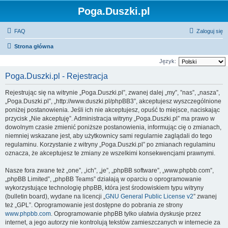
Poga.Duszki.pl
FAQ
Zaloguj się
Strona główna
Język:
Poga.Duszki.pl - Rejestracja
Rejestrując się na witrynie „Poga.Duszki.pl”, zwanej dalej „my”, ”nas”, „nasza”,
„Poga.Duszki.pl”, „http://www.duszki.pl/phpBB3”, akceptujesz wyszczególnione
poniżej postanowienia. Jeśli ich nie akceptujesz, opuść to miejsce, naciskając
przycisk „Nie akceptuję”. Administracja witryny „Poga.Duszki.pl” ma prawo w
dowolnym czasie zmienić poniższe postanowienia, informując cię o zmianach,
niemniej wskazane jest, aby użytkownicy sami regularnie zaglądali do tego
regulaminu. Korzystanie z witryny „Poga.Duszki.pl” po zmianach regulaminu
oznacza, że akceptujesz te zmiany ze wszelkimi konsekwencjami prawnymi.
Nasze fora zwane też „one”, „ich”, „je”, „phpBB software”, „www.phpbb.com”,
„phpBB Limited”, „phpBB Teams” działają w oparciu o oprogramowanie
wykorzystujące technologię phpBB, która jest środowiskiem typu witryny
(bulletin board), wydane na licencji „
GNU General Public License v2
” zwanej
też „GPL”. Oprogramowanie jest dostępne do pobrania ze strony
www.phpbb.com
. Oprogramowanie phpBB tylko ułatwia dyskusje przez
internet, a jego autorzy nie kontrolują tekstów zamieszczanych w internecie za