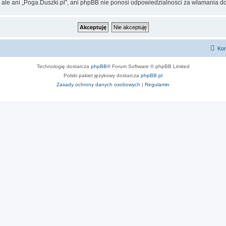
 ale ani „Poga.Duszki.pl”, ani phpBB nie ponosi odpowiedzialności za włamania do
Kon
Technologię dostarcza
phpBB
® Forum Software © phpBB Limited
Polski pakiet językowy dostarcza
phpBB.pl
Zasady ochrony danych osobowych
|
Regulamin