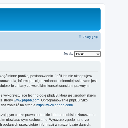
Zaloguj się
Język:
czególnione poniżej postanowienia. Jeśli ich nie akceptujesz,
tanowienia, informując cię o zmianach, niemniej wskazane jest,
eptujesz te zmiany ze wszelkimi konsekwencjami prawnymi.
ie wykorzystujące technologię phpBB, która jest środowiskiem
ze strony
www.phpbb.com
. Oprogramowanie phpBB tylko
ożna znaleźć na stronie
https://www.phpbb.com/
.
zającym cudze prawa autorskie i dobra osobiste. Naruszenie
twoim niewłaściwym zachowaniu. Wyrażasz zgodę na to, że
h podanych przez ciebie informacji w naszej bazie danych.