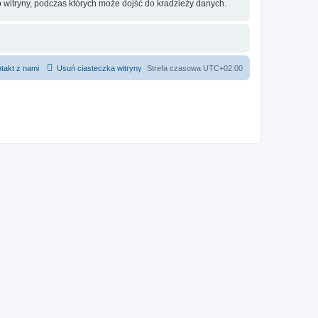
 witryny, podczas których może dojść do kradzieży danych.
takt z nami
Usuń ciasteczka witryny
Strefa czasowa
UTC+02:00