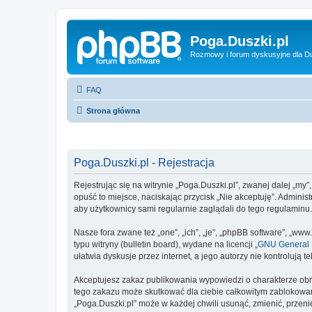
Poga.Duszki.pl
Rozmowy i forum dyskusyjne dla D
FAQ
Strona główna
Poga.Duszki.pl - Rejestracja
Rejestrując się na witrynie „Poga.Duszki.pl”, zwanej dalej „my”
opuść to miejsce, naciskając przycisk „Nie akceptuję”. Admini
aby użytkownicy sami regularnie zaglądali do tego regulaminu
Nasze fora zwane też „one”, „ich”, „je”, „phpBB software”, „
typu witryny (bulletin board), wydane na licencji „
GNU General P
ułatwia dyskusje przez internet, a jego autorzy nie kontroluj
Akceptujesz zakaz publikowania wypowiedzi o charakterze obr
tego zakazu może skutkować dla ciebie całkowitym zablokowan
„Poga.Duszki.pl” może w każdej chwili usunąć, zmienić, przen