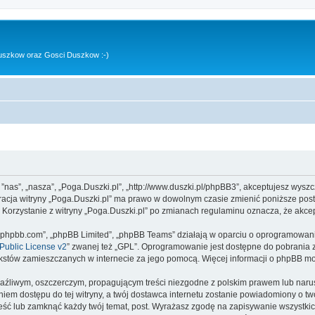
uszkow oraz Gosci Duszkow :-)
, ”nas”, „nasza”, „Poga.Duszki.pl”, „http://www.duszki.pl/phpBB3”, akceptujesz wysz
stracja witryny „Poga.Duszki.pl” ma prawo w dowolnym czasie zmienić poniższe pos
. Korzystanie z witryny „Poga.Duszki.pl” po zmianach regulaminu oznacza, że akc
www.phpbb.com”, „phpBB Limited”, „phpBB Teams” działają w oparciu o oprogramowan
ublic License v2
” zwanej też „GPL”. Oprogramowanie jest dostępne do pobrania 
ą tekstów zamieszczanych w internecie za jego pomocą. Więcej informacji o phpBB m
aźliwym, oszczerczym, propagującym treści niezgodne z polskim prawem lub narus
iem dostępu do tej witryny, a twój dostawca internetu zostanie powiadomiony o 
ieść lub zamknąć każdy twój temat, post. Wyrażasz zgodę na zapisywanie wszystkic