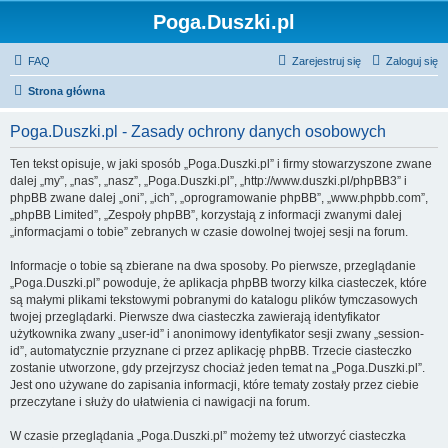
Poga.Duszki.pl
FAQ
Zarejestruj się
Zaloguj się
Strona główna
Poga.Duszki.pl - Zasady ochrony danych osobowych
Ten tekst opisuje, w jaki sposób „Poga.Duszki.pl” i firmy stowarzyszone zwane
dalej „my”, „nas”, „nasz”, „Poga.Duszki.pl”, „http://www.duszki.pl/phpBB3” i
phpBB zwane dalej „oni”, „ich”, „oprogramowanie phpBB”, „www.phpbb.com”,
„phpBB Limited”, „Zespoły phpBB”, korzystają z informacji zwanymi dalej
„informacjami o tobie” zebranych w czasie dowolnej twojej sesji na forum.
Informacje o tobie są zbierane na dwa sposoby. Po pierwsze, przeglądanie
„Poga.Duszki.pl” powoduje, że aplikacja phpBB tworzy kilka ciasteczek, które
są małymi plikami tekstowymi pobranymi do katalogu plików tymczasowych
twojej przeglądarki. Pierwsze dwa ciasteczka zawierają identyfikator
użytkownika zwany „user-id” i anonimowy identyfikator sesji zwany „session-
id”, automatycznie przyznane ci przez aplikację phpBB. Trzecie ciasteczko
zostanie utworzone, gdy przejrzysz chociaż jeden temat na „Poga.Duszki.pl”.
Jest ono używane do zapisania informacji, które tematy zostały przez ciebie
przeczytane i służy do ułatwienia ci nawigacji na forum.
W czasie przeglądania „Poga.Duszki.pl” możemy też utworzyć ciasteczka