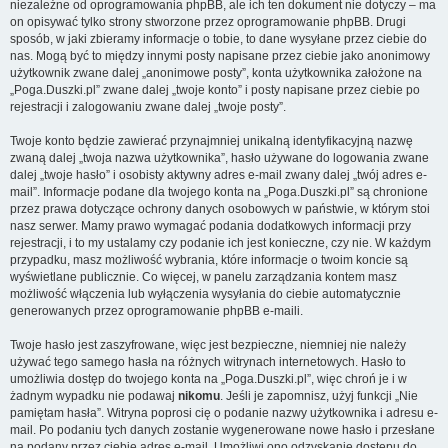
niezależne od oprogramowania phpBB, ale ich ten dokument nie dotyczy – ma
on opisywać tylko strony stworzone przez oprogramowanie phpBB. Drugi
sposób, w jaki zbieramy informacje o tobie, to dane wysyłane przez ciebie do
nas. Mogą być to między innymi posty napisane przez ciebie jako anonimowy
użytkownik zwane dalej „anonimowe posty”, konta użytkownika założone na
„Poga.Duszki.pl” zwane dalej „twoje konto” i posty napisane przez ciebie po
rejestracji i zalogowaniu zwane dalej „twoje posty”.
Twoje konto będzie zawierać przynajmniej unikalną identyfikacyjną nazwę
zwaną dalej „twoja nazwa użytkownika”, hasło używane do logowania zwane
dalej „twoje hasło” i osobisty aktywny adres e-mail zwany dalej „twój adres e-
mail”. Informacje podane dla twojego konta na „Poga.Duszki.pl” są chronione
przez prawa dotyczące ochrony danych osobowych w państwie, w którym stoi
nasz serwer. Mamy prawo wymagać podania dodatkowych informacji przy
rejestracji, i to my ustalamy czy podanie ich jest konieczne, czy nie. W każdym
przypadku, masz możliwość wybrania, które informacje o twoim koncie są
wyświetlane publicznie. Co więcej, w panelu zarządzania kontem masz
możliwość włączenia lub wyłączenia wysyłania do ciebie automatycznie
generowanych przez oprogramowanie phpBB e-maili.
Twoje hasło jest zaszyfrowane, więc jest bezpieczne, niemniej nie należy
używać tego samego hasła na różnych witrynach internetowych. Hasło to
umożliwia dostęp do twojego konta na „Poga.Duszki.pl”, więc chroń je i w
żadnym wypadku nie podawaj
nikomu
. Jeśli je zapomnisz, użyj funkcji „Nie
pamiętam hasła”. Witryna poprosi cię o podanie nazwy użytkownika i adresu e-
mail. Po podaniu tych danych zostanie wygenerowane nowe hasło i przesłane
na podany przez ciebie adres e-mail. Umożliwi ono odzyskanie dostępu do