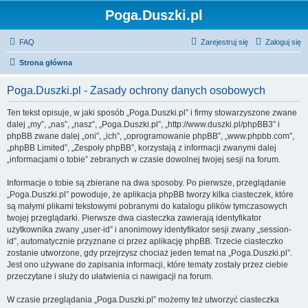
Poga.Duszki.pl
FAQ
Zarejestruj się
Zaloguj się
Strona główna
Poga.Duszki.pl - Zasady ochrony danych osobowych
Ten tekst opisuje, w jaki sposób „Poga.Duszki.pl” i firmy stowarzyszone zwane
dalej „my”, „nas”, „nasz”, „Poga.Duszki.pl”, „http://www.duszki.pl/phpBB3” i
phpBB zwane dalej „oni”, „ich”, „oprogramowanie phpBB”, „www.phpbb.com”,
„phpBB Limited”, „Zespoły phpBB”, korzystają z informacji zwanymi dalej
„informacjami o tobie” zebranych w czasie dowolnej twojej sesji na forum.
Informacje o tobie są zbierane na dwa sposoby. Po pierwsze, przeglądanie
„Poga.Duszki.pl” powoduje, że aplikacja phpBB tworzy kilka ciasteczek, które
są małymi plikami tekstowymi pobranymi do katalogu plików tymczasowych
twojej przeglądarki. Pierwsze dwa ciasteczka zawierają identyfikator
użytkownika zwany „user-id” i anonimowy identyfikator sesji zwany „session-
id”, automatycznie przyznane ci przez aplikację phpBB. Trzecie ciasteczko
zostanie utworzone, gdy przejrzysz chociaż jeden temat na „Poga.Duszki.pl”.
Jest ono używane do zapisania informacji, które tematy zostały przez ciebie
przeczytane i służy do ułatwienia ci nawigacji na forum.
W czasie przeglądania „Poga.Duszki.pl” możemy też utworzyć ciasteczka