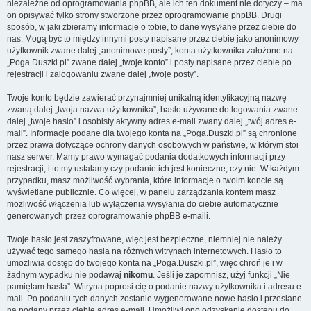
niezależne od oprogramowania phpBB, ale ich ten dokument nie dotyczy – ma
on opisywać tylko strony stworzone przez oprogramowanie phpBB. Drugi
sposób, w jaki zbieramy informacje o tobie, to dane wysyłane przez ciebie do
nas. Mogą być to między innymi posty napisane przez ciebie jako anonimowy
użytkownik zwane dalej „anonimowe posty”, konta użytkownika założone na
„Poga.Duszki.pl” zwane dalej „twoje konto” i posty napisane przez ciebie po
rejestracji i zalogowaniu zwane dalej „twoje posty”.
Twoje konto będzie zawierać przynajmniej unikalną identyfikacyjną nazwę
zwaną dalej „twoja nazwa użytkownika”, hasło używane do logowania zwane
dalej „twoje hasło” i osobisty aktywny adres e-mail zwany dalej „twój adres e-
mail”. Informacje podane dla twojego konta na „Poga.Duszki.pl” są chronione
przez prawa dotyczące ochrony danych osobowych w państwie, w którym stoi
nasz serwer. Mamy prawo wymagać podania dodatkowych informacji przy
rejestracji, i to my ustalamy czy podanie ich jest konieczne, czy nie. W każdym
przypadku, masz możliwość wybrania, które informacje o twoim koncie są
wyświetlane publicznie. Co więcej, w panelu zarządzania kontem masz
możliwość włączenia lub wyłączenia wysyłania do ciebie automatycznie
generowanych przez oprogramowanie phpBB e-maili.
Twoje hasło jest zaszyfrowane, więc jest bezpieczne, niemniej nie należy
używać tego samego hasła na różnych witrynach internetowych. Hasło to
umożliwia dostęp do twojego konta na „Poga.Duszki.pl”, więc chroń je i w
żadnym wypadku nie podawaj
nikomu
. Jeśli je zapomnisz, użyj funkcji „Nie
pamiętam hasła”. Witryna poprosi cię o podanie nazwy użytkownika i adresu e-
mail. Po podaniu tych danych zostanie wygenerowane nowe hasło i przesłane
na podany przez ciebie adres e-mail. Umożliwi ono odzyskanie dostępu do