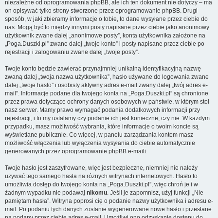
niezależne od oprogramowania phpBB, ale ich ten dokument nie dotyczy – ma
on opisywać tylko strony stworzone przez oprogramowanie phpBB. Drugi
sposób, w jaki zbieramy informacje o tobie, to dane wysyłane przez ciebie do
nas. Mogą być to między innymi posty napisane przez ciebie jako anonimowy
użytkownik zwane dalej „anonimowe posty”, konta użytkownika założone na
„Poga.Duszki.pl” zwane dalej „twoje konto” i posty napisane przez ciebie po
rejestracji i zalogowaniu zwane dalej „twoje posty”.
Twoje konto będzie zawierać przynajmniej unikalną identyfikacyjną nazwę
zwaną dalej „twoja nazwa użytkownika”, hasło używane do logowania zwane
dalej „twoje hasło” i osobisty aktywny adres e-mail zwany dalej „twój adres e-
mail”. Informacje podane dla twojego konta na „Poga.Duszki.pl” są chronione
przez prawa dotyczące ochrony danych osobowych w państwie, w którym stoi
nasz serwer. Mamy prawo wymagać podania dodatkowych informacji przy
rejestracji, i to my ustalamy czy podanie ich jest konieczne, czy nie. W każdym
przypadku, masz możliwość wybrania, które informacje o twoim koncie są
wyświetlane publicznie. Co więcej, w panelu zarządzania kontem masz
możliwość włączenia lub wyłączenia wysyłania do ciebie automatycznie
generowanych przez oprogramowanie phpBB e-maili.
Twoje hasło jest zaszyfrowane, więc jest bezpieczne, niemniej nie należy
używać tego samego hasła na różnych witrynach internetowych. Hasło to
umożliwia dostęp do twojego konta na „Poga.Duszki.pl”, więc chroń je i w
żadnym wypadku nie podawaj
nikomu
. Jeśli je zapomnisz, użyj funkcji „Nie
pamiętam hasła”. Witryna poprosi cię o podanie nazwy użytkownika i adresu e-
mail. Po podaniu tych danych zostanie wygenerowane nowe hasło i przesłane
na podany przez ciebie adres e-mail. Umożliwi ono odzyskanie dostępu do