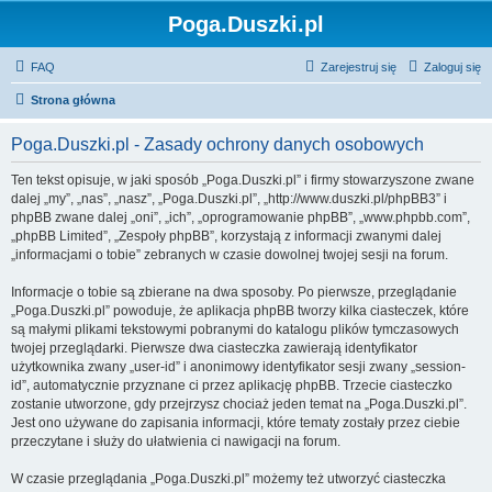
Poga.Duszki.pl
FAQ
Zarejestruj się
Zaloguj się
Strona główna
Poga.Duszki.pl - Zasady ochrony danych osobowych
Ten tekst opisuje, w jaki sposób „Poga.Duszki.pl” i firmy stowarzyszone zwane
dalej „my”, „nas”, „nasz”, „Poga.Duszki.pl”, „http://www.duszki.pl/phpBB3” i
phpBB zwane dalej „oni”, „ich”, „oprogramowanie phpBB”, „www.phpbb.com”,
„phpBB Limited”, „Zespoły phpBB”, korzystają z informacji zwanymi dalej
„informacjami o tobie” zebranych w czasie dowolnej twojej sesji na forum.
Informacje o tobie są zbierane na dwa sposoby. Po pierwsze, przeglądanie
„Poga.Duszki.pl” powoduje, że aplikacja phpBB tworzy kilka ciasteczek, które
są małymi plikami tekstowymi pobranymi do katalogu plików tymczasowych
twojej przeglądarki. Pierwsze dwa ciasteczka zawierają identyfikator
użytkownika zwany „user-id” i anonimowy identyfikator sesji zwany „session-
id”, automatycznie przyznane ci przez aplikację phpBB. Trzecie ciasteczko
zostanie utworzone, gdy przejrzysz chociaż jeden temat na „Poga.Duszki.pl”.
Jest ono używane do zapisania informacji, które tematy zostały przez ciebie
przeczytane i służy do ułatwienia ci nawigacji na forum.
W czasie przeglądania „Poga.Duszki.pl” możemy też utworzyć ciasteczka