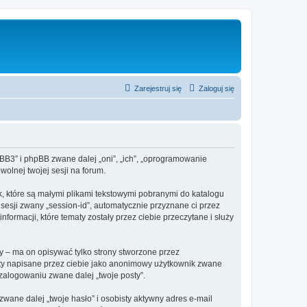
Zarejestruj się
Zaloguj się
hpBB3” i phpBB zwane dalej „oni”, „ich”, „oprogramowanie
olnej twojej sesji na forum.
k, które są małymi plikami tekstowymi pobranymi do katalogu
 sesji zwany „session-id”, automatycznie przyznane ci przez
formacji, które tematy zostały przez ciebie przeczytane i służy
 – ma on opisywać tylko strony stworzone przez
sty napisane przez ciebie jako anonimowy użytkownik zwane
 zalogowaniu zwane dalej „twoje posty”.
ane dalej „twoje hasło” i osobisty aktywny adres e-mail