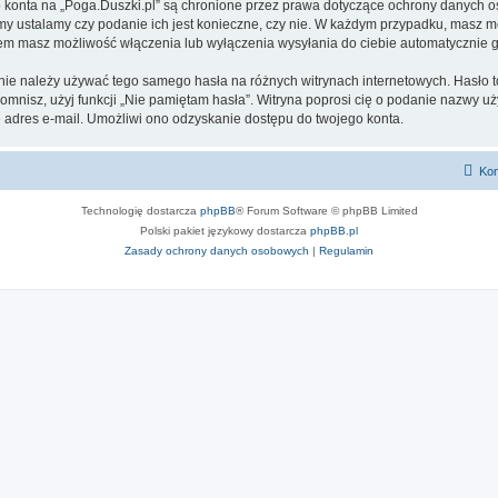
go konta na „Poga.Duszki.pl” są chronione przez prawa dotyczące ochrony danych
 my ustalamy czy podanie ich jest konieczne, czy nie. W każdym przypadku, masz m
ntem masz możliwość włączenia lub wyłączenia wysyłania do ciebie automatyczni
 nie należy używać tego samego hasła na różnych witrynach internetowych. Hasło t
apomnisz, użyj funkcji „Nie pamiętam hasła”. Witryna poprosi cię o podanie nazwy u
adres e-mail. Umożliwi ono odzyskanie dostępu do twojego konta.
Kon
Technologię dostarcza
phpBB
® Forum Software © phpBB Limited
Polski pakiet językowy dostarcza
phpBB.pl
Zasady ochrony danych osobowych
|
Regulamin