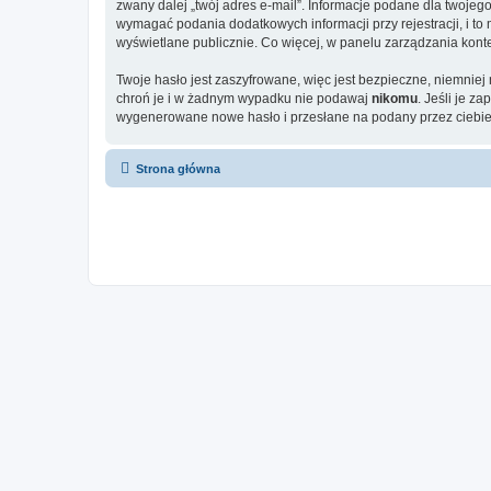
zwany dalej „twój adres e-mail”. Informacje podane dla twoje
wymagać podania dodatkowych informacji przy rejestracji, i to
wyświetlane publicznie. Co więcej, w panelu zarządzania ko
Twoje hasło jest zaszyfrowane, więc jest bezpieczne, niemniej
chroń je i w żadnym wypadku nie podawaj
nikomu
. Jeśli je z
wygenerowane nowe hasło i przesłane na podany przez ciebie 
Strona główna