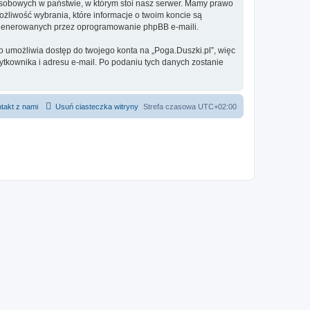
 osobowych w państwie, w którym stoi nasz serwer. Mamy prawo
ożliwość wybrania, które informacje o twoim koncie są
e generowanych przez oprogramowanie phpBB e-maili.
o umożliwia dostęp do twojego konta na „Poga.Duszki.pl”, więc
żytkownika i adresu e-mail. Po podaniu tych danych zostanie
takt z nami
Usuń ciasteczka witryny
Strefa czasowa
UTC+02:00