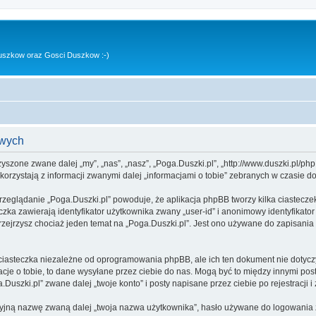
uszkow oraz Gosci Duszkow :-)
owych
rzyszone zwane dalej „my”, „nas”, „nasz”, „Poga.Duszki.pl”, „http://www.duszki.pl/p
rzystają z informacji zwanymi dalej „informacjami o tobie” zebranych w czasie dow
rzeglądanie „Poga.Duszki.pl” powoduje, że aplikacja phpBB tworzy kilka ciastecze
zka zawierają identyfikator użytkownika zwany „user-id” i anonimowy identyfikator
zejrzysz chociaż jeden temat na „Poga.Duszki.pl”. Jest ono używane do zapisania in
ciasteczka niezależne od oprogramowania phpBB, ale ich ten dokument nie dotyczy
cje o tobie, to dane wysyłane przez ciebie do nas. Mogą być to między innymi po
uszki.pl” zwane dalej „twoje konto” i posty napisane przez ciebie po rejestracji i
cyjną nazwę zwaną dalej „twoja nazwa użytkownika”, hasło używane do logowania zw