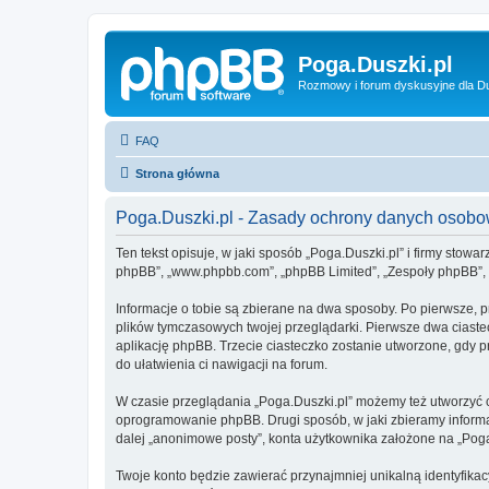
Poga.Duszki.pl
Rozmowy i forum dyskusyjne dla D
FAQ
Strona główna
Poga.Duszki.pl - Zasady ochrony danych osob
Ten tekst opisuje, w jaki sposób „Poga.Duszki.pl” i firmy stowa
phpBB”, „www.phpbb.com”, „phpBB Limited”, „Zespoły phpBB”, ko
Informacje o tobie są zbierane na dwa sposoby. Po pierwsze, p
plików tymczasowych twojej przeglądarki. Pierwsze dwa ciastec
aplikację phpBB. Trzecie ciasteczko zostanie utworzone, gdy pr
do ułatwienia ci nawigacji na forum.
W czasie przeglądania „Poga.Duszki.pl” możemy też utworzyć 
oprogramowanie phpBB. Drugi sposób, w jaki zbieramy informa
dalej „anonimowe posty”, konta użytkownika założone na „Poga.D
Twoje konto będzie zawierać przynajmniej unikalną identyfika