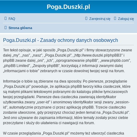
Poga.Duszki.pl
FAQ
Zarejestruj się
Zaloguj się
Strona główna
Poga.Duszki.pl - Zasady ochrony danych osobowych
Ten tekst opisuje, w jaki sposób „Poga.Duszki.pl” i firmy stowarzyszone zwane
dalej „my”, „nas”, „nasz”, „Poga.Duszki.pl”, „http://www.duszki.pl/phpBB3” i
phpBB zwane dalej „oni”, „ich”, „oprogramowanie phpBB”, „www.phpbb.com”,
„phpBB Limited”, „Zespoły phpBB”, korzystają z informacji zwanymi dalej
„informacjami o tobie” zebranych w czasie dowolnej twojej sesji na forum.
Informacje o tobie są zbierane na dwa sposoby. Po pierwsze, przeglądanie
„Poga.Duszki.pl” powoduje, że aplikacja phpBB tworzy kilka ciasteczek, które
są małymi plikami tekstowymi pobranymi do katalogu plików tymczasowych
twojej przeglądarki. Pierwsze dwa ciasteczka zawierają identyfikator
użytkownika zwany „user-id” i anonimowy identyfikator sesji zwany „session-
id”, automatycznie przyznane ci przez aplikację phpBB. Trzecie ciasteczko
zostanie utworzone, gdy przejrzysz chociaż jeden temat na „Poga.Duszki.pl”.
Jest ono używane do zapisania informacji, które tematy zostały przez ciebie
przeczytane i służy do ułatwienia ci nawigacji na forum.
W czasie przeglądania „Poga.Duszki.pl” możemy też utworzyć ciasteczka