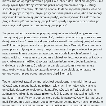
niezależne od oprogramowania phpBB, ale ich ten dokument nie dotyczy – ma
on opisywać tylko strony stworzone przez oprogramowanie phpBB. Drugi
sposób, w jaki zbieramy informacje o tobie, to dane wysyłane przez ciebie do
nas. Mogą być to między innymi posty napisane przez ciebie jako anonimowy
użytkownik zwane dalej „anonimowe posty”, konta użytkownika założone na
„Poga.Duszki.pl” zwane dalej „twoje konto” i posty napisane przez ciebie po
rejestracji i zalogowaniu zwane dalej „twoje posty”.
Twoje konto będzie zawierać przynajmniej unikalną identyfikacyjną nazwę
zwaną dalej „twoja nazwa użytkownika”, hasło używane do logowania zwane
dalej „twoje hasło” i osobisty aktywny adres e-mail zwany dalej „twój adres e-
mail”. Informacje podane dla twojego konta na „Poga.Duszki.pl” są chronione
przez prawa dotyczące ochrony danych osobowych w państwie, w którym stoi
nasz serwer. Mamy prawo wymagać podania dodatkowych informacji przy
rejestracji, i to my ustalamy czy podanie ich jest konieczne, czy nie. W każdym
przypadku, masz możliwość wybrania, które informacje o twoim koncie są
wyświetlane publicznie. Co więcej, w panelu zarządzania kontem masz
możliwość włączenia lub wyłączenia wysyłania do ciebie automatycznie
generowanych przez oprogramowanie phpBB e-maili.
Twoje hasło jest zaszyfrowane, więc jest bezpieczne, niemniej nie należy
używać tego samego hasła na różnych witrynach internetowych. Hasło to
umożliwia dostęp do twojego konta na „Poga.Duszki.pl”, więc chroń je i w
żadnym wypadku nie podawaj
nikomu
. Jeśli je zapomnisz, użyj funkcji „Nie
pamiętam hasła”. Witryna poprosi cię o podanie nazwy użytkownika i adresu e-
mail. Po podaniu tych danych zostanie wygenerowane nowe hasło i przesłane
na podany przez ciebie adres e-mail. Umożliwi ono odzyskanie dostępu do