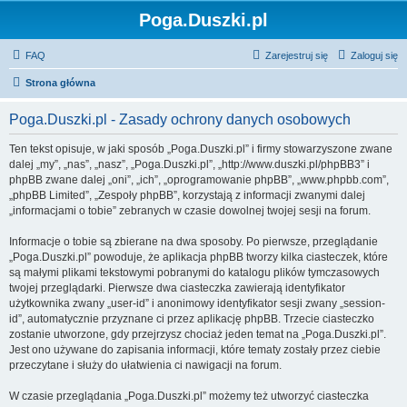
Poga.Duszki.pl
FAQ
Zarejestruj się
Zaloguj się
Strona główna
Poga.Duszki.pl - Zasady ochrony danych osobowych
Ten tekst opisuje, w jaki sposób „Poga.Duszki.pl” i firmy stowarzyszone zwane
dalej „my”, „nas”, „nasz”, „Poga.Duszki.pl”, „http://www.duszki.pl/phpBB3” i
phpBB zwane dalej „oni”, „ich”, „oprogramowanie phpBB”, „www.phpbb.com”,
„phpBB Limited”, „Zespoły phpBB”, korzystają z informacji zwanymi dalej
„informacjami o tobie” zebranych w czasie dowolnej twojej sesji na forum.
Informacje o tobie są zbierane na dwa sposoby. Po pierwsze, przeglądanie
„Poga.Duszki.pl” powoduje, że aplikacja phpBB tworzy kilka ciasteczek, które
są małymi plikami tekstowymi pobranymi do katalogu plików tymczasowych
twojej przeglądarki. Pierwsze dwa ciasteczka zawierają identyfikator
użytkownika zwany „user-id” i anonimowy identyfikator sesji zwany „session-
id”, automatycznie przyznane ci przez aplikację phpBB. Trzecie ciasteczko
zostanie utworzone, gdy przejrzysz chociaż jeden temat na „Poga.Duszki.pl”.
Jest ono używane do zapisania informacji, które tematy zostały przez ciebie
przeczytane i służy do ułatwienia ci nawigacji na forum.
W czasie przeglądania „Poga.Duszki.pl” możemy też utworzyć ciasteczka