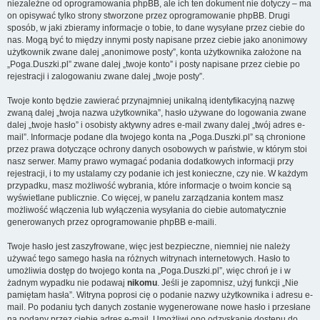
niezależne od oprogramowania phpBB, ale ich ten dokument nie dotyczy – ma
on opisywać tylko strony stworzone przez oprogramowanie phpBB. Drugi
sposób, w jaki zbieramy informacje o tobie, to dane wysyłane przez ciebie do
nas. Mogą być to między innymi posty napisane przez ciebie jako anonimowy
użytkownik zwane dalej „anonimowe posty”, konta użytkownika założone na
„Poga.Duszki.pl” zwane dalej „twoje konto” i posty napisane przez ciebie po
rejestracji i zalogowaniu zwane dalej „twoje posty”.
Twoje konto będzie zawierać przynajmniej unikalną identyfikacyjną nazwę
zwaną dalej „twoja nazwa użytkownika”, hasło używane do logowania zwane
dalej „twoje hasło” i osobisty aktywny adres e-mail zwany dalej „twój adres e-
mail”. Informacje podane dla twojego konta na „Poga.Duszki.pl” są chronione
przez prawa dotyczące ochrony danych osobowych w państwie, w którym stoi
nasz serwer. Mamy prawo wymagać podania dodatkowych informacji przy
rejestracji, i to my ustalamy czy podanie ich jest konieczne, czy nie. W każdym
przypadku, masz możliwość wybrania, które informacje o twoim koncie są
wyświetlane publicznie. Co więcej, w panelu zarządzania kontem masz
możliwość włączenia lub wyłączenia wysyłania do ciebie automatycznie
generowanych przez oprogramowanie phpBB e-maili.
Twoje hasło jest zaszyfrowane, więc jest bezpieczne, niemniej nie należy
używać tego samego hasła na różnych witrynach internetowych. Hasło to
umożliwia dostęp do twojego konta na „Poga.Duszki.pl”, więc chroń je i w
żadnym wypadku nie podawaj
nikomu
. Jeśli je zapomnisz, użyj funkcji „Nie
pamiętam hasła”. Witryna poprosi cię o podanie nazwy użytkownika i adresu e-
mail. Po podaniu tych danych zostanie wygenerowane nowe hasło i przesłane
na podany przez ciebie adres e-mail. Umożliwi ono odzyskanie dostępu do