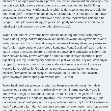
niezależne od oprogramowania phpBB, ale ich ten dokument nie dotyczy – ma
on opisywać tylko strony stworzone przez oprogramowanie phpBB. Drugi
sposób, w jaki zbieramy informacje o tobie, to dane wysyłane przez ciebie do
nas. Mogą być to między innymi posty napisane przez ciebie jako anonimowy
użytkownik zwane dalej „anonimowe posty”, konta użytkownika założone na
„Poga.Duszki.pl” zwane dalej „twoje konto” i posty napisane przez ciebie po
rejestracji i zalogowaniu zwane dalej „twoje posty”.
Twoje konto będzie zawierać przynajmniej unikalną identyfikacyjną nazwę
zwaną dalej „twoja nazwa użytkownika”, hasło używane do logowania zwane
dalej „twoje hasło” i osobisty aktywny adres e-mail zwany dalej „twój adres e-
mail”. Informacje podane dla twojego konta na „Poga.Duszki.pl” są chronione
przez prawa dotyczące ochrony danych osobowych w państwie, w którym stoi
nasz serwer. Mamy prawo wymagać podania dodatkowych informacji przy
rejestracji, i to my ustalamy czy podanie ich jest konieczne, czy nie. W każdym
przypadku, masz możliwość wybrania, które informacje o twoim koncie są
wyświetlane publicznie. Co więcej, w panelu zarządzania kontem masz
możliwość włączenia lub wyłączenia wysyłania do ciebie automatycznie
generowanych przez oprogramowanie phpBB e-maili.
Twoje hasło jest zaszyfrowane, więc jest bezpieczne, niemniej nie należy
używać tego samego hasła na różnych witrynach internetowych. Hasło to
umożliwia dostęp do twojego konta na „Poga.Duszki.pl”, więc chroń je i w
żadnym wypadku nie podawaj
nikomu
. Jeśli je zapomnisz, użyj funkcji „Nie
pamiętam hasła”. Witryna poprosi cię o podanie nazwy użytkownika i adresu e-
mail. Po podaniu tych danych zostanie wygenerowane nowe hasło i przesłane
na podany przez ciebie adres e-mail. Umożliwi ono odzyskanie dostępu do