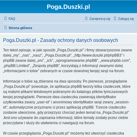
Poga.Duszki.pl
FAQ
Zarejestruj się
Zaloguj się
Strona główna
Poga.Duszki.pl - Zasady ochrony danych osobowych
Ten tekst opisuje, w jaki sposób „Poga.Duszki.pl” i firmy stowarzyszone zwane
dalej „my”, „nas”, „nasz”, „Poga.Duszki.pl”, „http://www.duszki.pl/phpBB3” i
phpBB zwane dalej „oni”, „ich”, „oprogramowanie phpBB”, „www.phpbb.com”,
„phpBB Limited”, „Zespoły phpBB”, korzystają z informacji zwanymi dalej
„informacjami o tobie” zebranych w czasie dowolnej twojej sesji na forum.
Informacje o tobie są zbierane na dwa sposoby. Po pierwsze, przeglądanie
„Poga.Duszki.pl” powoduje, że aplikacja phpBB tworzy kilka ciasteczek, które
są małymi plikami tekstowymi pobranymi do katalogu plików tymczasowych
twojej przeglądarki. Pierwsze dwa ciasteczka zawierają identyfikator
użytkownika zwany „user-id” i anonimowy identyfikator sesji zwany „session-
id”, automatycznie przyznane ci przez aplikację phpBB. Trzecie ciasteczko
zostanie utworzone, gdy przejrzysz chociaż jeden temat na „Poga.Duszki.pl”.
Jest ono używane do zapisania informacji, które tematy zostały przez ciebie
przeczytane i służy do ułatwienia ci nawigacji na forum.
W czasie przeglądania „Poga.Duszki.pl” możemy też utworzyć ciasteczka