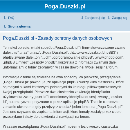
Poga.Duszki.pl
FAQ
Zarejestruj się
Zaloguj się
Strona główna
Poga.Duszki.pl - Zasady ochrony danych osobowych
Ten tekst opisuje, w jaki sposób „Poga.Duszki.pl” i firmy stowarzyszone zwane
dalej „my”, „nas”, „nasz”, „Poga.Duszki.pl”, „http://www.duszki.pl/phpBB3” i
phpBB zwane dalej „oni”, „ich”, „oprogramowanie phpBB”, „www.phpbb.com”,
„phpBB Limited”, „Zespoły phpBB”, korzystają z informacji zwanymi dalej
„informacjami o tobie” zebranych w czasie dowolnej twojej sesji na forum.
Informacje o tobie są zbierane na dwa sposoby. Po pierwsze, przeglądanie
„Poga.Duszki.pl” powoduje, że aplikacja phpBB tworzy kilka ciasteczek, które
są małymi plikami tekstowymi pobranymi do katalogu plików tymczasowych
twojej przeglądarki. Pierwsze dwa ciasteczka zawierają identyfikator
użytkownika zwany „user-id” i anonimowy identyfikator sesji zwany „session-
id”, automatycznie przyznane ci przez aplikację phpBB. Trzecie ciasteczko
zostanie utworzone, gdy przejrzysz chociaż jeden temat na „Poga.Duszki.pl”.
Jest ono używane do zapisania informacji, które tematy zostały przez ciebie
przeczytane i służy do ułatwienia ci nawigacji na forum.
W czasie przeglądania „Poga.Duszki.pl” możemy też utworzyć ciasteczka