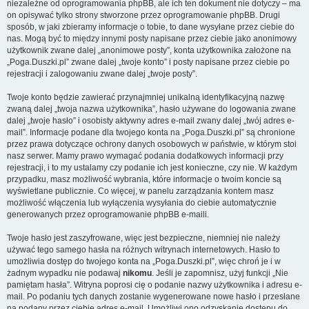
niezależne od oprogramowania phpBB, ale ich ten dokument nie dotyczy – ma
on opisywać tylko strony stworzone przez oprogramowanie phpBB. Drugi
sposób, w jaki zbieramy informacje o tobie, to dane wysyłane przez ciebie do
nas. Mogą być to między innymi posty napisane przez ciebie jako anonimowy
użytkownik zwane dalej „anonimowe posty”, konta użytkownika założone na
„Poga.Duszki.pl” zwane dalej „twoje konto” i posty napisane przez ciebie po
rejestracji i zalogowaniu zwane dalej „twoje posty”.
Twoje konto będzie zawierać przynajmniej unikalną identyfikacyjną nazwę
zwaną dalej „twoja nazwa użytkownika”, hasło używane do logowania zwane
dalej „twoje hasło” i osobisty aktywny adres e-mail zwany dalej „twój adres e-
mail”. Informacje podane dla twojego konta na „Poga.Duszki.pl” są chronione
przez prawa dotyczące ochrony danych osobowych w państwie, w którym stoi
nasz serwer. Mamy prawo wymagać podania dodatkowych informacji przy
rejestracji, i to my ustalamy czy podanie ich jest konieczne, czy nie. W każdym
przypadku, masz możliwość wybrania, które informacje o twoim koncie są
wyświetlane publicznie. Co więcej, w panelu zarządzania kontem masz
możliwość włączenia lub wyłączenia wysyłania do ciebie automatycznie
generowanych przez oprogramowanie phpBB e-maili.
Twoje hasło jest zaszyfrowane, więc jest bezpieczne, niemniej nie należy
używać tego samego hasła na różnych witrynach internetowych. Hasło to
umożliwia dostęp do twojego konta na „Poga.Duszki.pl”, więc chroń je i w
żadnym wypadku nie podawaj
nikomu
. Jeśli je zapomnisz, użyj funkcji „Nie
pamiętam hasła”. Witryna poprosi cię o podanie nazwy użytkownika i adresu e-
mail. Po podaniu tych danych zostanie wygenerowane nowe hasło i przesłane
na podany przez ciebie adres e-mail. Umożliwi ono odzyskanie dostępu do