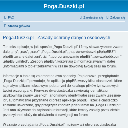
Poga.Duszki.pl
FAQ
Zarejestruj się
Zaloguj się
Strona główna
Poga.Duszki.pl - Zasady ochrony danych osobowych
Ten tekst opisuje, w jaki sposób „Poga.Duszki.pl” i firmy stowarzyszone zwane
dalej „my”, „nas”, „nasz”, „Poga.Duszki.pl”, „http://www.duszki.pl/phpBB3” i
phpBB zwane dalej „oni”, „ich”, „oprogramowanie phpBB”, „www.phpbb.com”,
„phpBB Limited”, „Zespoły phpBB”, korzystają z informacji zwanymi dalej
„informacjami o tobie” zebranych w czasie dowolnej twojej sesji na forum.
Informacje o tobie są zbierane na dwa sposoby. Po pierwsze, przeglądanie
„Poga.Duszki.pl” powoduje, że aplikacja phpBB tworzy kilka ciasteczek, które
są małymi plikami tekstowymi pobranymi do katalogu plików tymczasowych
twojej przeglądarki. Pierwsze dwa ciasteczka zawierają identyfikator
użytkownika zwany „user-id” i anonimowy identyfikator sesji zwany „session-
id”, automatycznie przyznane ci przez aplikację phpBB. Trzecie ciasteczko
zostanie utworzone, gdy przejrzysz chociaż jeden temat na „Poga.Duszki.pl”.
Jest ono używane do zapisania informacji, które tematy zostały przez ciebie
przeczytane i służy do ułatwienia ci nawigacji na forum.
W czasie przeglądania „Poga.Duszki.pl” możemy też utworzyć ciasteczka