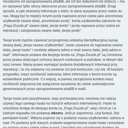
niezależne od oprogramowania phpBB, ale ich ten dokument nie dotyczy – ma
on opisywać tylko strony stworzone przez oprogramowanie phpBB. Drugi
sposób, w jaki zbieramy informacje o tobie, to dane wysyłane przez ciebie do
nas. Mogą być to między innymi posty napisane przez ciebie jako anonimowy
użytkownik zwane dalej „anonimowe posty”, konta użytkownika założone na
„Poga.Duszki.pl” zwane dalej „twoje konto” i posty napisane przez ciebie po
rejestracji i zalogowaniu zwane dalej „twoje posty”.
Twoje konto będzie zawierać przynajmniej unikalną identyfikacyjną nazwę
zwaną dalej „twoja nazwa użytkownika”, hasło używane do logowania zwane
dalej „twoje hasło” i osobisty aktywny adres e-mail zwany dalej „twój adres e-
mail”. Informacje podane dla twojego konta na „Poga.Duszki.pl” są chronione
przez prawa dotyczące ochrony danych osobowych w państwie, w którym stoi
nasz serwer. Mamy prawo wymagać podania dodatkowych informacji przy
rejestracji, i to my ustalamy czy podanie ich jest konieczne, czy nie. W każdym
przypadku, masz możliwość wybrania, które informacje o twoim koncie są
wyświetlane publicznie. Co więcej, w panelu zarządzania kontem masz
możliwość włączenia lub wyłączenia wysyłania do ciebie automatycznie
generowanych przez oprogramowanie phpBB e-maili.
Twoje hasło jest zaszyfrowane, więc jest bezpieczne, niemniej nie należy
używać tego samego hasła na różnych witrynach internetowych. Hasło to
umożliwia dostęp do twojego konta na „Poga.Duszki.pl”, więc chroń je i w
żadnym wypadku nie podawaj
nikomu
. Jeśli je zapomnisz, użyj funkcji „Nie
pamiętam hasła”. Witryna poprosi cię o podanie nazwy użytkownika i adresu e-
mail. Po podaniu tych danych zostanie wygenerowane nowe hasło i przesłane
na podany przez ciebie adres e-mail. Umożliwi ono odzyskanie dostępu do