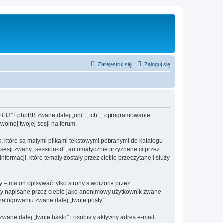
Zarejestruj się
Zaloguj się
hpBB3” i phpBB zwane dalej „oni”, „ich”, „oprogramowanie
olnej twojej sesji na forum.
k, które są małymi plikami tekstowymi pobranymi do katalogu
 sesji zwany „session-id”, automatycznie przyznane ci przez
formacji, które tematy zostały przez ciebie przeczytane i służy
 – ma on opisywać tylko strony stworzone przez
sty napisane przez ciebie jako anonimowy użytkownik zwane
 zalogowaniu zwane dalej „twoje posty”.
ane dalej „twoje hasło” i osobisty aktywny adres e-mail