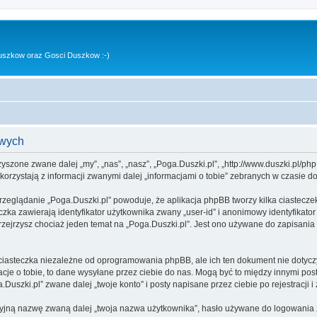
uszkow oraz Gosci Duszkow :-)
owych
rzyszone zwane dalej „my”, „nas”, „nasz”, „Poga.Duszki.pl”, „http://www.duszki.pl/p
rzystają z informacji zwanymi dalej „informacjami o tobie” zebranych w czasie dow
rzeglądanie „Poga.Duszki.pl” powoduje, że aplikacja phpBB tworzy kilka ciastecze
zka zawierają identyfikator użytkownika zwany „user-id” i anonimowy identyfikator
zejrzysz chociaż jeden temat na „Poga.Duszki.pl”. Jest ono używane do zapisania in
ciasteczka niezależne od oprogramowania phpBB, ale ich ten dokument nie dotyczy
cje o tobie, to dane wysyłane przez ciebie do nas. Mogą być to między innymi po
uszki.pl” zwane dalej „twoje konto” i posty napisane przez ciebie po rejestracji i
cyjną nazwę zwaną dalej „twoja nazwa użytkownika”, hasło używane do logowania zw