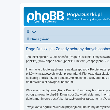
Poga.Duszki.pl
Rozmowy i forum dyskusyjne dla D
FAQ
Strona główna
Poga.Duszki.pl - Zasady ochrony danych osob
Ten tekst opisuje, w jaki sposób „Poga.Duszki.pl” i firmy stowa
phpBB”, „www.phpbb.com”, „phpBB Limited”, „Zespoły phpBB”, ko
Informacje o tobie są zbierane na dwa sposoby. Po pierwsze, p
plików tymczasowych twojej przeglądarki. Pierwsze dwa ciastec
aplikację phpBB. Trzecie ciasteczko zostanie utworzone, gdy pr
do ułatwienia ci nawigacji na forum.
W czasie przeglądania „Poga.Duszki.pl” możemy też utworzyć 
oprogramowanie phpBB. Drugi sposób, w jaki zbieramy informa
dalej „anonimowe posty”, konta użytkownika założone na „Poga.D
Twoje konto będzie zawierać przynajmniej unikalną identyfika