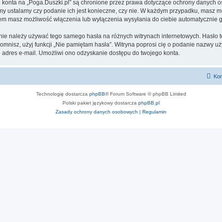
go konta na „Poga.Duszki.pl” są chronione przez prawa dotyczące ochrony danych
 my ustalamy czy podanie ich jest konieczne, czy nie. W każdym przypadku, masz m
ntem masz możliwość włączenia lub wyłączenia wysyłania do ciebie automatyczni
 nie należy używać tego samego hasła na różnych witrynach internetowych. Hasło t
apomnisz, użyj funkcji „Nie pamiętam hasła”. Witryna poprosi cię o podanie nazwy u
adres e-mail. Umożliwi ono odzyskanie dostępu do twojego konta.
Kon
Technologię dostarcza
phpBB
® Forum Software © phpBB Limited
Polski pakiet językowy dostarcza
phpBB.pl
Zasady ochrony danych osobowych
|
Regulamin