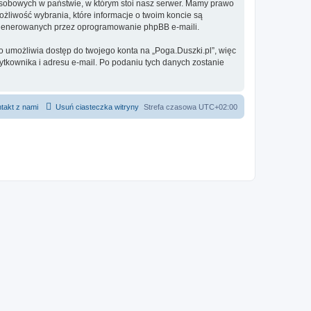
 osobowych w państwie, w którym stoi nasz serwer. Mamy prawo
ożliwość wybrania, które informacje o twoim koncie są
e generowanych przez oprogramowanie phpBB e-maili.
o umożliwia dostęp do twojego konta na „Poga.Duszki.pl”, więc
żytkownika i adresu e-mail. Po podaniu tych danych zostanie
takt z nami
Usuń ciasteczka witryny
Strefa czasowa
UTC+02:00