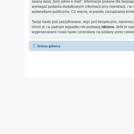
zwany dalej „twój adres e-mail”. Informacje podane dla twoje
wymagać podania dodatkowych informacji przy rejestracji, i to
wyświetlane publicznie. Co więcej, w panelu zarządzania ko
Twoje hasło jest zaszyfrowane, więc jest bezpieczne, niemniej
chroń je i w żadnym wypadku nie podawaj
nikomu
. Jeśli je z
wygenerowane nowe hasło i przesłane na podany przez ciebie 
Strona główna