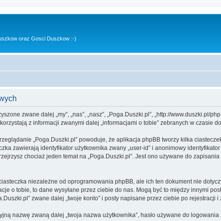
uszkow oraz Gosci Duszkow :-)
owych
rzyszone zwane dalej „my”, „nas”, „nasz”, „Poga.Duszki.pl”, „http://www.duszki.pl/p
rzystają z informacji zwanymi dalej „informacjami o tobie” zebranych w czasie dow
rzeglądanie „Poga.Duszki.pl” powoduje, że aplikacja phpBB tworzy kilka ciastecze
zka zawierają identyfikator użytkownika zwany „user-id” i anonimowy identyfikator
zejrzysz chociaż jeden temat na „Poga.Duszki.pl”. Jest ono używane do zapisania in
ciasteczka niezależne od oprogramowania phpBB, ale ich ten dokument nie dotyczy
cje o tobie, to dane wysyłane przez ciebie do nas. Mogą być to między innymi po
uszki.pl” zwane dalej „twoje konto” i posty napisane przez ciebie po rejestracji i
cyjną nazwę zwaną dalej „twoja nazwa użytkownika”, hasło używane do logowania zw