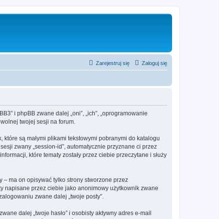
Zarejestruj się
Zaloguj się
hpBB3” i phpBB zwane dalej „oni”, „ich”, „oprogramowanie
olnej twojej sesji na forum.
k, które są małymi plikami tekstowymi pobranymi do katalogu
 sesji zwany „session-id”, automatycznie przyznane ci przez
formacji, które tematy zostały przez ciebie przeczytane i służy
 – ma on opisywać tylko strony stworzone przez
sty napisane przez ciebie jako anonimowy użytkownik zwane
 zalogowaniu zwane dalej „twoje posty”.
ane dalej „twoje hasło” i osobisty aktywny adres e-mail