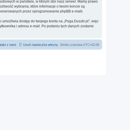
 osobowych w państwie, w którym stoi nasz serwer. Mamy prawo
ożliwość wybrania, które informacje o twoim koncie są
e generowanych przez oprogramowanie phpBB e-maili.
o umożliwia dostęp do twojego konta na „Poga.Duszki.pl”, więc
żytkownika i adresu e-mail. Po podaniu tych danych zostanie
takt z nami
Usuń ciasteczka witryny
Strefa czasowa
UTC+02:00