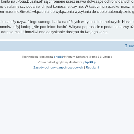
go konta na „Poga.Duszki.pl” są chronione przez prawa dotyczące ochrony danych
 my ustalamy czy podanie ich jest konieczne, czy nie. W każdym przypadku, masz m
ntem masz możliwość włączenia lub wyłączenia wysyłania do ciebie automatyczni
 nie należy używać tego samego hasła na różnych witrynach internetowych. Hasło t
apomnisz, użyj funkcji „Nie pamiętam hasła”. Witryna poprosi cię o podanie nazwy u
adres e-mail. Umożliwi ono odzyskanie dostępu do twojego konta.
Kon
Technologię dostarcza
phpBB
® Forum Software © phpBB Limited
Polski pakiet językowy dostarcza
phpBB.pl
Zasady ochrony danych osobowych
|
Regulamin