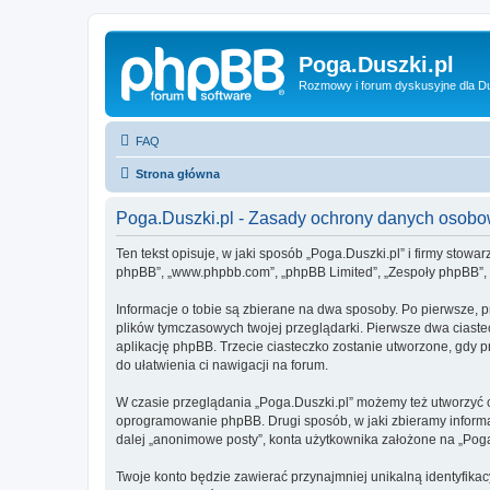
Poga.Duszki.pl
Rozmowy i forum dyskusyjne dla D
FAQ
Strona główna
Poga.Duszki.pl - Zasady ochrony danych osob
Ten tekst opisuje, w jaki sposób „Poga.Duszki.pl” i firmy stowa
phpBB”, „www.phpbb.com”, „phpBB Limited”, „Zespoły phpBB”, ko
Informacje o tobie są zbierane na dwa sposoby. Po pierwsze, p
plików tymczasowych twojej przeglądarki. Pierwsze dwa ciastec
aplikację phpBB. Trzecie ciasteczko zostanie utworzone, gdy pr
do ułatwienia ci nawigacji na forum.
W czasie przeglądania „Poga.Duszki.pl” możemy też utworzyć 
oprogramowanie phpBB. Drugi sposób, w jaki zbieramy informa
dalej „anonimowe posty”, konta użytkownika założone na „Poga.D
Twoje konto będzie zawierać przynajmniej unikalną identyfika