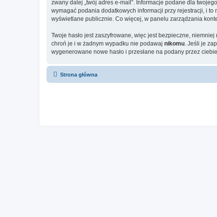
zwany dalej „twój adres e-mail”. Informacje podane dla twoje
wymagać podania dodatkowych informacji przy rejestracji, i to
wyświetlane publicznie. Co więcej, w panelu zarządzania ko
Twoje hasło jest zaszyfrowane, więc jest bezpieczne, niemniej
chroń je i w żadnym wypadku nie podawaj
nikomu
. Jeśli je z
wygenerowane nowe hasło i przesłane na podany przez ciebie 
Strona główna