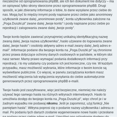
niezależne od oprogramowania phpBB, ale ich ten dokument nie dotyczy – ma
on opisywać tylko strony stworzone przez oprogramowanie phpBB. Drugi
sposób, w jaki zbieramy informacje o tobie, to dane wysyłane przez ciebie do
nas. Mogą być to między innymi posty napisane przez ciebie jako anonimowy
użytkownik zwane dalej „anonimowe posty”, konta użytkownika założone na
„Poga.Duszki.pl” zwane dalej „twoje konto” i posty napisane przez ciebie po
rejestracji i zalogowaniu zwane dalej „twoje posty”.
Twoje konto będzie zawierać przynajmniej unikalną identyfikacyjną nazwę
zwaną dalej „twoja nazwa użytkownika”, hasło używane do logowania zwane
dalej „twoje hasło” i osobisty aktywny adres e-mail zwany dalej „twój adres e-
mail”. Informacje podane dla twojego konta na „Poga.Duszki.pl” są chronione
przez prawa dotyczące ochrony danych osobowych w państwie, w którym stoi
nasz serwer. Mamy prawo wymagać podania dodatkowych informacji przy
rejestracji, i to my ustalamy czy podanie ich jest konieczne, czy nie. W każdym
przypadku, masz możliwość wybrania, które informacje o twoim koncie są
wyświetlane publicznie. Co więcej, w panelu zarządzania kontem masz
możliwość włączenia lub wyłączenia wysyłania do ciebie automatycznie
generowanych przez oprogramowanie phpBB e-maili.
Twoje hasło jest zaszyfrowane, więc jest bezpieczne, niemniej nie należy
używać tego samego hasła na różnych witrynach internetowych. Hasło to
umożliwia dostęp do twojego konta na „Poga.Duszki.pl”, więc chroń je i w
żadnym wypadku nie podawaj
nikomu
. Jeśli je zapomnisz, użyj funkcji „Nie
pamiętam hasła”. Witryna poprosi cię o podanie nazwy użytkownika i adresu e-
mail. Po podaniu tych danych zostanie wygenerowane nowe hasło i przesłane
na podany przez ciebie adres e-mail. Umożliwi ono odzyskanie dostępu do