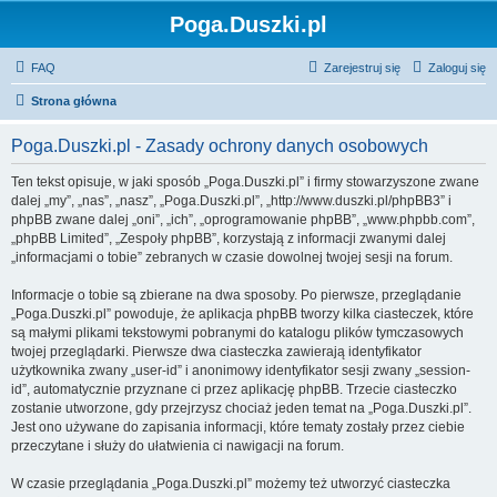
Poga.Duszki.pl
FAQ
Zarejestruj się
Zaloguj się
Strona główna
Poga.Duszki.pl - Zasady ochrony danych osobowych
Ten tekst opisuje, w jaki sposób „Poga.Duszki.pl” i firmy stowarzyszone zwane
dalej „my”, „nas”, „nasz”, „Poga.Duszki.pl”, „http://www.duszki.pl/phpBB3” i
phpBB zwane dalej „oni”, „ich”, „oprogramowanie phpBB”, „www.phpbb.com”,
„phpBB Limited”, „Zespoły phpBB”, korzystają z informacji zwanymi dalej
„informacjami o tobie” zebranych w czasie dowolnej twojej sesji na forum.
Informacje o tobie są zbierane na dwa sposoby. Po pierwsze, przeglądanie
„Poga.Duszki.pl” powoduje, że aplikacja phpBB tworzy kilka ciasteczek, które
są małymi plikami tekstowymi pobranymi do katalogu plików tymczasowych
twojej przeglądarki. Pierwsze dwa ciasteczka zawierają identyfikator
użytkownika zwany „user-id” i anonimowy identyfikator sesji zwany „session-
id”, automatycznie przyznane ci przez aplikację phpBB. Trzecie ciasteczko
zostanie utworzone, gdy przejrzysz chociaż jeden temat na „Poga.Duszki.pl”.
Jest ono używane do zapisania informacji, które tematy zostały przez ciebie
przeczytane i służy do ułatwienia ci nawigacji na forum.
W czasie przeglądania „Poga.Duszki.pl” możemy też utworzyć ciasteczka