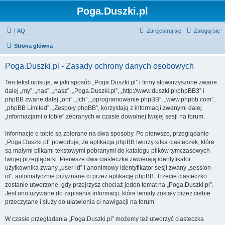
Poga.Duszki.pl
FAQ
Zarejestruj się
Zaloguj się
Strona główna
Poga.Duszki.pl - Zasady ochrony danych osobowych
Ten tekst opisuje, w jaki sposób „Poga.Duszki.pl” i firmy stowarzyszone zwane
dalej „my”, „nas”, „nasz”, „Poga.Duszki.pl”, „http://www.duszki.pl/phpBB3” i
phpBB zwane dalej „oni”, „ich”, „oprogramowanie phpBB”, „www.phpbb.com”,
„phpBB Limited”, „Zespoły phpBB”, korzystają z informacji zwanymi dalej
„informacjami o tobie” zebranych w czasie dowolnej twojej sesji na forum.
Informacje o tobie są zbierane na dwa sposoby. Po pierwsze, przeglądanie
„Poga.Duszki.pl” powoduje, że aplikacja phpBB tworzy kilka ciasteczek, które
są małymi plikami tekstowymi pobranymi do katalogu plików tymczasowych
twojej przeglądarki. Pierwsze dwa ciasteczka zawierają identyfikator
użytkownika zwany „user-id” i anonimowy identyfikator sesji zwany „session-
id”, automatycznie przyznane ci przez aplikację phpBB. Trzecie ciasteczko
zostanie utworzone, gdy przejrzysz chociaż jeden temat na „Poga.Duszki.pl”.
Jest ono używane do zapisania informacji, które tematy zostały przez ciebie
przeczytane i służy do ułatwienia ci nawigacji na forum.
W czasie przeglądania „Poga.Duszki.pl” możemy też utworzyć ciasteczka