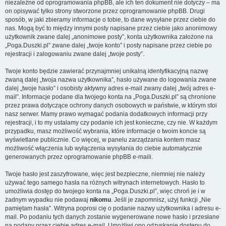
niezależne od oprogramowania phpBB, ale ich ten dokument nie dotyczy – ma
on opisywać tylko strony stworzone przez oprogramowanie phpBB. Drugi
sposób, w jaki zbieramy informacje o tobie, to dane wysyłane przez ciebie do
nas. Mogą być to między innymi posty napisane przez ciebie jako anonimowy
użytkownik zwane dalej „anonimowe posty”, konta użytkownika założone na
„Poga.Duszki.pl” zwane dalej „twoje konto” i posty napisane przez ciebie po
rejestracji i zalogowaniu zwane dalej „twoje posty”.
Twoje konto będzie zawierać przynajmniej unikalną identyfikacyjną nazwę
zwaną dalej „twoja nazwa użytkownika”, hasło używane do logowania zwane
dalej „twoje hasło” i osobisty aktywny adres e-mail zwany dalej „twój adres e-
mail”. Informacje podane dla twojego konta na „Poga.Duszki.pl” są chronione
przez prawa dotyczące ochrony danych osobowych w państwie, w którym stoi
nasz serwer. Mamy prawo wymagać podania dodatkowych informacji przy
rejestracji, i to my ustalamy czy podanie ich jest konieczne, czy nie. W każdym
przypadku, masz możliwość wybrania, które informacje o twoim koncie są
wyświetlane publicznie. Co więcej, w panelu zarządzania kontem masz
możliwość włączenia lub wyłączenia wysyłania do ciebie automatycznie
generowanych przez oprogramowanie phpBB e-maili.
Twoje hasło jest zaszyfrowane, więc jest bezpieczne, niemniej nie należy
używać tego samego hasła na różnych witrynach internetowych. Hasło to
umożliwia dostęp do twojego konta na „Poga.Duszki.pl”, więc chroń je i w
żadnym wypadku nie podawaj
nikomu
. Jeśli je zapomnisz, użyj funkcji „Nie
pamiętam hasła”. Witryna poprosi cię o podanie nazwy użytkownika i adresu e-
mail. Po podaniu tych danych zostanie wygenerowane nowe hasło i przesłane
na podany przez ciebie adres e-mail. Umożliwi ono odzyskanie dostępu do