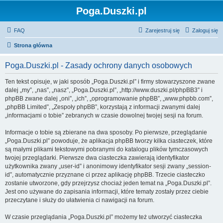
Poga.Duszki.pl
FAQ
Zarejestruj się
Zaloguj się
Strona główna
Poga.Duszki.pl - Zasady ochrony danych osobowych
Ten tekst opisuje, w jaki sposób „Poga.Duszki.pl” i firmy stowarzyszone zwane
dalej „my”, „nas”, „nasz”, „Poga.Duszki.pl”, „http://www.duszki.pl/phpBB3” i
phpBB zwane dalej „oni”, „ich”, „oprogramowanie phpBB”, „www.phpbb.com”,
„phpBB Limited”, „Zespoły phpBB”, korzystają z informacji zwanymi dalej
„informacjami o tobie” zebranych w czasie dowolnej twojej sesji na forum.
Informacje o tobie są zbierane na dwa sposoby. Po pierwsze, przeglądanie
„Poga.Duszki.pl” powoduje, że aplikacja phpBB tworzy kilka ciasteczek, które
są małymi plikami tekstowymi pobranymi do katalogu plików tymczasowych
twojej przeglądarki. Pierwsze dwa ciasteczka zawierają identyfikator
użytkownika zwany „user-id” i anonimowy identyfikator sesji zwany „session-
id”, automatycznie przyznane ci przez aplikację phpBB. Trzecie ciasteczko
zostanie utworzone, gdy przejrzysz chociaż jeden temat na „Poga.Duszki.pl”.
Jest ono używane do zapisania informacji, które tematy zostały przez ciebie
przeczytane i służy do ułatwienia ci nawigacji na forum.
W czasie przeglądania „Poga.Duszki.pl” możemy też utworzyć ciasteczka