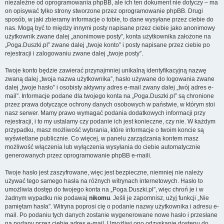
niezależne od oprogramowania phpBB, ale ich ten dokument nie dotyczy – ma
on opisywać tylko strony stworzone przez oprogramowanie phpBB. Drugi
sposób, w jaki zbieramy informacje o tobie, to dane wysyłane przez ciebie do
nas. Mogą być to między innymi posty napisane przez ciebie jako anonimowy
użytkownik zwane dalej „anonimowe posty”, konta użytkownika założone na
„Poga.Duszki.pl” zwane dalej „twoje konto” i posty napisane przez ciebie po
rejestracji i zalogowaniu zwane dalej „twoje posty”.
Twoje konto będzie zawierać przynajmniej unikalną identyfikacyjną nazwę
zwaną dalej „twoja nazwa użytkownika”, hasło używane do logowania zwane
dalej „twoje hasło” i osobisty aktywny adres e-mail zwany dalej „twój adres e-
mail”. Informacje podane dla twojego konta na „Poga.Duszki.pl” są chronione
przez prawa dotyczące ochrony danych osobowych w państwie, w którym stoi
nasz serwer. Mamy prawo wymagać podania dodatkowych informacji przy
rejestracji, i to my ustalamy czy podanie ich jest konieczne, czy nie. W każdym
przypadku, masz możliwość wybrania, które informacje o twoim koncie są
wyświetlane publicznie. Co więcej, w panelu zarządzania kontem masz
możliwość włączenia lub wyłączenia wysyłania do ciebie automatycznie
generowanych przez oprogramowanie phpBB e-maili.
Twoje hasło jest zaszyfrowane, więc jest bezpieczne, niemniej nie należy
używać tego samego hasła na różnych witrynach internetowych. Hasło to
umożliwia dostęp do twojego konta na „Poga.Duszki.pl”, więc chroń je i w
żadnym wypadku nie podawaj
nikomu
. Jeśli je zapomnisz, użyj funkcji „Nie
pamiętam hasła”. Witryna poprosi cię o podanie nazwy użytkownika i adresu e-
mail. Po podaniu tych danych zostanie wygenerowane nowe hasło i przesłane
na podany przez ciebie adres e-mail. Umożliwi ono odzyskanie dostępu do