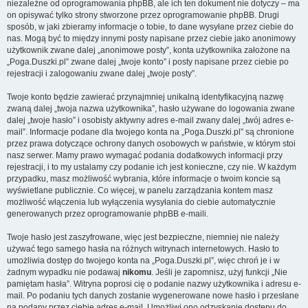
niezależne od oprogramowania phpBB, ale ich ten dokument nie dotyczy – ma
on opisywać tylko strony stworzone przez oprogramowanie phpBB. Drugi
sposób, w jaki zbieramy informacje o tobie, to dane wysyłane przez ciebie do
nas. Mogą być to między innymi posty napisane przez ciebie jako anonimowy
użytkownik zwane dalej „anonimowe posty”, konta użytkownika założone na
„Poga.Duszki.pl” zwane dalej „twoje konto” i posty napisane przez ciebie po
rejestracji i zalogowaniu zwane dalej „twoje posty”.
Twoje konto będzie zawierać przynajmniej unikalną identyfikacyjną nazwę
zwaną dalej „twoja nazwa użytkownika”, hasło używane do logowania zwane
dalej „twoje hasło” i osobisty aktywny adres e-mail zwany dalej „twój adres e-
mail”. Informacje podane dla twojego konta na „Poga.Duszki.pl” są chronione
przez prawa dotyczące ochrony danych osobowych w państwie, w którym stoi
nasz serwer. Mamy prawo wymagać podania dodatkowych informacji przy
rejestracji, i to my ustalamy czy podanie ich jest konieczne, czy nie. W każdym
przypadku, masz możliwość wybrania, które informacje o twoim koncie są
wyświetlane publicznie. Co więcej, w panelu zarządzania kontem masz
możliwość włączenia lub wyłączenia wysyłania do ciebie automatycznie
generowanych przez oprogramowanie phpBB e-maili.
Twoje hasło jest zaszyfrowane, więc jest bezpieczne, niemniej nie należy
używać tego samego hasła na różnych witrynach internetowych. Hasło to
umożliwia dostęp do twojego konta na „Poga.Duszki.pl”, więc chroń je i w
żadnym wypadku nie podawaj
nikomu
. Jeśli je zapomnisz, użyj funkcji „Nie
pamiętam hasła”. Witryna poprosi cię o podanie nazwy użytkownika i adresu e-
mail. Po podaniu tych danych zostanie wygenerowane nowe hasło i przesłane
na podany przez ciebie adres e-mail. Umożliwi ono odzyskanie dostępu do