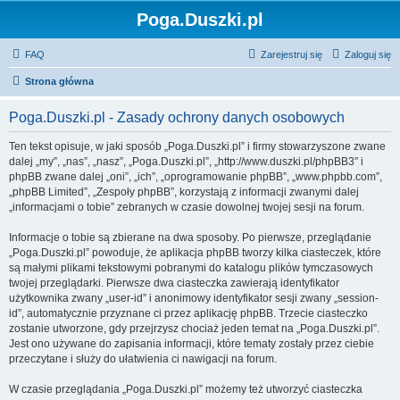
Poga.Duszki.pl
FAQ
Zarejestruj się
Zaloguj się
Strona główna
Poga.Duszki.pl - Zasady ochrony danych osobowych
Ten tekst opisuje, w jaki sposób „Poga.Duszki.pl” i firmy stowarzyszone zwane
dalej „my”, „nas”, „nasz”, „Poga.Duszki.pl”, „http://www.duszki.pl/phpBB3” i
phpBB zwane dalej „oni”, „ich”, „oprogramowanie phpBB”, „www.phpbb.com”,
„phpBB Limited”, „Zespoły phpBB”, korzystają z informacji zwanymi dalej
„informacjami o tobie” zebranych w czasie dowolnej twojej sesji na forum.
Informacje o tobie są zbierane na dwa sposoby. Po pierwsze, przeglądanie
„Poga.Duszki.pl” powoduje, że aplikacja phpBB tworzy kilka ciasteczek, które
są małymi plikami tekstowymi pobranymi do katalogu plików tymczasowych
twojej przeglądarki. Pierwsze dwa ciasteczka zawierają identyfikator
użytkownika zwany „user-id” i anonimowy identyfikator sesji zwany „session-
id”, automatycznie przyznane ci przez aplikację phpBB. Trzecie ciasteczko
zostanie utworzone, gdy przejrzysz chociaż jeden temat na „Poga.Duszki.pl”.
Jest ono używane do zapisania informacji, które tematy zostały przez ciebie
przeczytane i służy do ułatwienia ci nawigacji na forum.
W czasie przeglądania „Poga.Duszki.pl” możemy też utworzyć ciasteczka