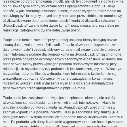
niezależne od oprogramowania phpBB, ale ich ten dokument nie dotyczy – ma
on opisywać tylko strony stworzone przez oprogramowanie phpBB. Drugi
sposób, w jaki zbieramy informacje o tobie, to dane wysyłane przez ciebie do
nas. Mogą być to między innymi posty napisane przez ciebie jako anonimowy
użytkownik zwane dalej „anonimowe posty”, konta użytkownika założone na
„Poga.Duszki.pl” zwane dalej „twoje konto” i posty napisane przez ciebie po
rejestracji i zalogowaniu zwane dalej „twoje posty”.
Twoje konto będzie zawierać przynajmniej unikalną identyfikacyjną nazwę
zwaną dalej „twoja nazwa użytkownika”, hasło używane do logowania zwane
dalej „twoje hasło” i osobisty aktywny adres e-mail zwany dalej „twój adres e-
mail”. Informacje podane dla twojego konta na „Poga.Duszki.pl” są chronione
przez prawa dotyczące ochrony danych osobowych w państwie, w którym stoi
nasz serwer. Mamy prawo wymagać podania dodatkowych informacji przy
rejestracji, i to my ustalamy czy podanie ich jest konieczne, czy nie. W każdym
przypadku, masz możliwość wybrania, które informacje o twoim koncie są
wyświetlane publicznie. Co więcej, w panelu zarządzania kontem masz
możliwość włączenia lub wyłączenia wysyłania do ciebie automatycznie
generowanych przez oprogramowanie phpBB e-maili.
Twoje hasło jest zaszyfrowane, więc jest bezpieczne, niemniej nie należy
używać tego samego hasła na różnych witrynach internetowych. Hasło to
umożliwia dostęp do twojego konta na „Poga.Duszki.pl”, więc chroń je i w
żadnym wypadku nie podawaj
nikomu
. Jeśli je zapomnisz, użyj funkcji „Nie
pamiętam hasła”. Witryna poprosi cię o podanie nazwy użytkownika i adresu e-
mail. Po podaniu tych danych zostanie wygenerowane nowe hasło i przesłane
na podany przez ciebie adres e-mail. Umożliwi ono odzyskanie dostępu do