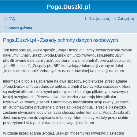
Poga.Duszki.pl
FAQ
Zarejestruj się
Zaloguj się
Strona główna
Poga.Duszki.pl - Zasady ochrony danych osobowych
Ten tekst opisuje, w jaki sposób „Poga.Duszki.pl” i firmy stowarzyszone zwane
dalej „my”, „nas”, „nasz”, „Poga.Duszki.pl”, „http://www.duszki.pl/phpBB3” i
phpBB zwane dalej „oni”, „ich”, „oprogramowanie phpBB”, „www.phpbb.com”,
„phpBB Limited”, „Zespoły phpBB”, korzystają z informacji zwanymi dalej
„informacjami o tobie” zebranych w czasie dowolnej twojej sesji na forum.
Informacje o tobie są zbierane na dwa sposoby. Po pierwsze, przeglądanie
„Poga.Duszki.pl” powoduje, że aplikacja phpBB tworzy kilka ciasteczek, które
są małymi plikami tekstowymi pobranymi do katalogu plików tymczasowych
twojej przeglądarki. Pierwsze dwa ciasteczka zawierają identyfikator
użytkownika zwany „user-id” i anonimowy identyfikator sesji zwany „session-
id”, automatycznie przyznane ci przez aplikację phpBB. Trzecie ciasteczko
zostanie utworzone, gdy przejrzysz chociaż jeden temat na „Poga.Duszki.pl”.
Jest ono używane do zapisania informacji, które tematy zostały przez ciebie
przeczytane i służy do ułatwienia ci nawigacji na forum.
W czasie przeglądania „Poga.Duszki.pl” możemy też utworzyć ciasteczka