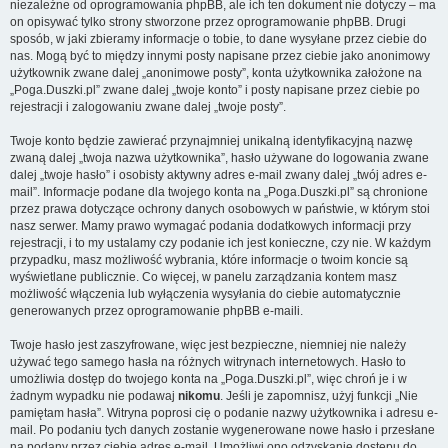
niezależne od oprogramowania phpBB, ale ich ten dokument nie dotyczy – ma
on opisywać tylko strony stworzone przez oprogramowanie phpBB. Drugi
sposób, w jaki zbieramy informacje o tobie, to dane wysyłane przez ciebie do
nas. Mogą być to między innymi posty napisane przez ciebie jako anonimowy
użytkownik zwane dalej „anonimowe posty”, konta użytkownika założone na
„Poga.Duszki.pl” zwane dalej „twoje konto” i posty napisane przez ciebie po
rejestracji i zalogowaniu zwane dalej „twoje posty”.
Twoje konto będzie zawierać przynajmniej unikalną identyfikacyjną nazwę
zwaną dalej „twoja nazwa użytkownika”, hasło używane do logowania zwane
dalej „twoje hasło” i osobisty aktywny adres e-mail zwany dalej „twój adres e-
mail”. Informacje podane dla twojego konta na „Poga.Duszki.pl” są chronione
przez prawa dotyczące ochrony danych osobowych w państwie, w którym stoi
nasz serwer. Mamy prawo wymagać podania dodatkowych informacji przy
rejestracji, i to my ustalamy czy podanie ich jest konieczne, czy nie. W każdym
przypadku, masz możliwość wybrania, które informacje o twoim koncie są
wyświetlane publicznie. Co więcej, w panelu zarządzania kontem masz
możliwość włączenia lub wyłączenia wysyłania do ciebie automatycznie
generowanych przez oprogramowanie phpBB e-maili.
Twoje hasło jest zaszyfrowane, więc jest bezpieczne, niemniej nie należy
używać tego samego hasła na różnych witrynach internetowych. Hasło to
umożliwia dostęp do twojego konta na „Poga.Duszki.pl”, więc chroń je i w
żadnym wypadku nie podawaj
nikomu
. Jeśli je zapomnisz, użyj funkcji „Nie
pamiętam hasła”. Witryna poprosi cię o podanie nazwy użytkownika i adresu e-
mail. Po podaniu tych danych zostanie wygenerowane nowe hasło i przesłane
na podany przez ciebie adres e-mail. Umożliwi ono odzyskanie dostępu do