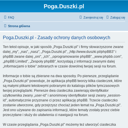
Poga.Duszki.pl
FAQ
Zarejestruj się
Zaloguj się
Strona główna
Poga.Duszki.pl - Zasady ochrony danych osobowych
Ten tekst opisuje, w jaki sposób „Poga.Duszki.pl” i firmy stowarzyszone zwane
dalej „my”, „nas”, „nasz”, „Poga.Duszki.pl”, „http://www.duszki.pl/phpBB3” i
phpBB zwane dalej „oni”, „ich”, „oprogramowanie phpBB”, „www.phpbb.com”,
„phpBB Limited”, „Zespoły phpBB”, korzystają z informacji zwanymi dalej
„informacjami o tobie” zebranych w czasie dowolnej twojej sesji na forum.
Informacje o tobie są zbierane na dwa sposoby. Po pierwsze, przeglądanie
„Poga.Duszki.pl” powoduje, że aplikacja phpBB tworzy kilka ciasteczek, które
są małymi plikami tekstowymi pobranymi do katalogu plików tymczasowych
twojej przeglądarki. Pierwsze dwa ciasteczka zawierają identyfikator
użytkownika zwany „user-id” i anonimowy identyfikator sesji zwany „session-
id”, automatycznie przyznane ci przez aplikację phpBB. Trzecie ciasteczko
zostanie utworzone, gdy przejrzysz chociaż jeden temat na „Poga.Duszki.pl”.
Jest ono używane do zapisania informacji, które tematy zostały przez ciebie
przeczytane i służy do ułatwienia ci nawigacji na forum.
W czasie przeglądania „Poga.Duszki.pl” możemy też utworzyć ciasteczka