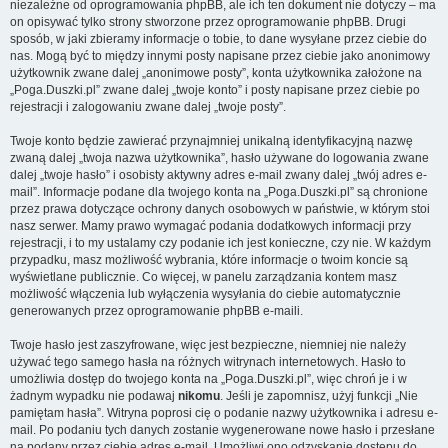
niezależne od oprogramowania phpBB, ale ich ten dokument nie dotyczy – ma
on opisywać tylko strony stworzone przez oprogramowanie phpBB. Drugi
sposób, w jaki zbieramy informacje o tobie, to dane wysyłane przez ciebie do
nas. Mogą być to między innymi posty napisane przez ciebie jako anonimowy
użytkownik zwane dalej „anonimowe posty”, konta użytkownika założone na
„Poga.Duszki.pl” zwane dalej „twoje konto” i posty napisane przez ciebie po
rejestracji i zalogowaniu zwane dalej „twoje posty”.
Twoje konto będzie zawierać przynajmniej unikalną identyfikacyjną nazwę
zwaną dalej „twoja nazwa użytkownika”, hasło używane do logowania zwane
dalej „twoje hasło” i osobisty aktywny adres e-mail zwany dalej „twój adres e-
mail”. Informacje podane dla twojego konta na „Poga.Duszki.pl” są chronione
przez prawa dotyczące ochrony danych osobowych w państwie, w którym stoi
nasz serwer. Mamy prawo wymagać podania dodatkowych informacji przy
rejestracji, i to my ustalamy czy podanie ich jest konieczne, czy nie. W każdym
przypadku, masz możliwość wybrania, które informacje o twoim koncie są
wyświetlane publicznie. Co więcej, w panelu zarządzania kontem masz
możliwość włączenia lub wyłączenia wysyłania do ciebie automatycznie
generowanych przez oprogramowanie phpBB e-maili.
Twoje hasło jest zaszyfrowane, więc jest bezpieczne, niemniej nie należy
używać tego samego hasła na różnych witrynach internetowych. Hasło to
umożliwia dostęp do twojego konta na „Poga.Duszki.pl”, więc chroń je i w
żadnym wypadku nie podawaj
nikomu
. Jeśli je zapomnisz, użyj funkcji „Nie
pamiętam hasła”. Witryna poprosi cię o podanie nazwy użytkownika i adresu e-
mail. Po podaniu tych danych zostanie wygenerowane nowe hasło i przesłane
na podany przez ciebie adres e-mail. Umożliwi ono odzyskanie dostępu do