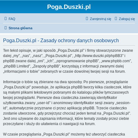
Poga.Duszki.pl
FAQ
Zarejestruj się
Zaloguj się
Strona główna
Poga.Duszki.pl - Zasady ochrony danych osobowych
Ten tekst opisuje, w jaki sposób „Poga.Duszki.pl” i firmy stowarzyszone zwane
dalej „my”, „nas”, „nasz”, „Poga.Duszki.pl”, „http://www.duszki.pl/phpBB3” i
phpBB zwane dalej „oni”, „ich”, „oprogramowanie phpBB”, „www.phpbb.com”,
„phpBB Limited”, „Zespoły phpBB”, korzystają z informacji zwanymi dalej
„informacjami o tobie” zebranych w czasie dowolnej twojej sesji na forum.
Informacje o tobie są zbierane na dwa sposoby. Po pierwsze, przeglądanie
„Poga.Duszki.pl” powoduje, że aplikacja phpBB tworzy kilka ciasteczek, które
są małymi plikami tekstowymi pobranymi do katalogu plików tymczasowych
twojej przeglądarki. Pierwsze dwa ciasteczka zawierają identyfikator
użytkownika zwany „user-id” i anonimowy identyfikator sesji zwany „session-
id”, automatycznie przyznane ci przez aplikację phpBB. Trzecie ciasteczko
zostanie utworzone, gdy przejrzysz chociaż jeden temat na „Poga.Duszki.pl”.
Jest ono używane do zapisania informacji, które tematy zostały przez ciebie
przeczytane i służy do ułatwienia ci nawigacji na forum.
W czasie przeglądania „Poga.Duszki.pl” możemy też utworzyć ciasteczka