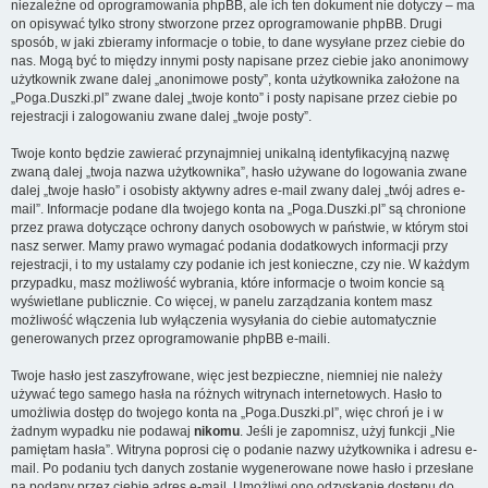
niezależne od oprogramowania phpBB, ale ich ten dokument nie dotyczy – ma
on opisywać tylko strony stworzone przez oprogramowanie phpBB. Drugi
sposób, w jaki zbieramy informacje o tobie, to dane wysyłane przez ciebie do
nas. Mogą być to między innymi posty napisane przez ciebie jako anonimowy
użytkownik zwane dalej „anonimowe posty”, konta użytkownika założone na
„Poga.Duszki.pl” zwane dalej „twoje konto” i posty napisane przez ciebie po
rejestracji i zalogowaniu zwane dalej „twoje posty”.
Twoje konto będzie zawierać przynajmniej unikalną identyfikacyjną nazwę
zwaną dalej „twoja nazwa użytkownika”, hasło używane do logowania zwane
dalej „twoje hasło” i osobisty aktywny adres e-mail zwany dalej „twój adres e-
mail”. Informacje podane dla twojego konta na „Poga.Duszki.pl” są chronione
przez prawa dotyczące ochrony danych osobowych w państwie, w którym stoi
nasz serwer. Mamy prawo wymagać podania dodatkowych informacji przy
rejestracji, i to my ustalamy czy podanie ich jest konieczne, czy nie. W każdym
przypadku, masz możliwość wybrania, które informacje o twoim koncie są
wyświetlane publicznie. Co więcej, w panelu zarządzania kontem masz
możliwość włączenia lub wyłączenia wysyłania do ciebie automatycznie
generowanych przez oprogramowanie phpBB e-maili.
Twoje hasło jest zaszyfrowane, więc jest bezpieczne, niemniej nie należy
używać tego samego hasła na różnych witrynach internetowych. Hasło to
umożliwia dostęp do twojego konta na „Poga.Duszki.pl”, więc chroń je i w
żadnym wypadku nie podawaj
nikomu
. Jeśli je zapomnisz, użyj funkcji „Nie
pamiętam hasła”. Witryna poprosi cię o podanie nazwy użytkownika i adresu e-
mail. Po podaniu tych danych zostanie wygenerowane nowe hasło i przesłane
na podany przez ciebie adres e-mail. Umożliwi ono odzyskanie dostępu do