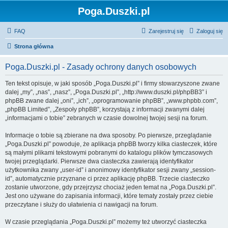
Poga.Duszki.pl
FAQ
Zarejestruj się
Zaloguj się
Strona główna
Poga.Duszki.pl - Zasady ochrony danych osobowych
Ten tekst opisuje, w jaki sposób „Poga.Duszki.pl” i firmy stowarzyszone zwane
dalej „my”, „nas”, „nasz”, „Poga.Duszki.pl”, „http://www.duszki.pl/phpBB3” i
phpBB zwane dalej „oni”, „ich”, „oprogramowanie phpBB”, „www.phpbb.com”,
„phpBB Limited”, „Zespoły phpBB”, korzystają z informacji zwanymi dalej
„informacjami o tobie” zebranych w czasie dowolnej twojej sesji na forum.
Informacje o tobie są zbierane na dwa sposoby. Po pierwsze, przeglądanie
„Poga.Duszki.pl” powoduje, że aplikacja phpBB tworzy kilka ciasteczek, które
są małymi plikami tekstowymi pobranymi do katalogu plików tymczasowych
twojej przeglądarki. Pierwsze dwa ciasteczka zawierają identyfikator
użytkownika zwany „user-id” i anonimowy identyfikator sesji zwany „session-
id”, automatycznie przyznane ci przez aplikację phpBB. Trzecie ciasteczko
zostanie utworzone, gdy przejrzysz chociaż jeden temat na „Poga.Duszki.pl”.
Jest ono używane do zapisania informacji, które tematy zostały przez ciebie
przeczytane i służy do ułatwienia ci nawigacji na forum.
W czasie przeglądania „Poga.Duszki.pl” możemy też utworzyć ciasteczka