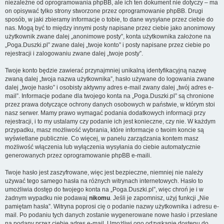
niezależne od oprogramowania phpBB, ale ich ten dokument nie dotyczy – ma
on opisywać tylko strony stworzone przez oprogramowanie phpBB. Drugi
sposób, w jaki zbieramy informacje o tobie, to dane wysyłane przez ciebie do
nas. Mogą być to między innymi posty napisane przez ciebie jako anonimowy
użytkownik zwane dalej „anonimowe posty”, konta użytkownika założone na
„Poga.Duszki.pl” zwane dalej „twoje konto” i posty napisane przez ciebie po
rejestracji i zalogowaniu zwane dalej „twoje posty”.
Twoje konto będzie zawierać przynajmniej unikalną identyfikacyjną nazwę
zwaną dalej „twoja nazwa użytkownika”, hasło używane do logowania zwane
dalej „twoje hasło” i osobisty aktywny adres e-mail zwany dalej „twój adres e-
mail”. Informacje podane dla twojego konta na „Poga.Duszki.pl” są chronione
przez prawa dotyczące ochrony danych osobowych w państwie, w którym stoi
nasz serwer. Mamy prawo wymagać podania dodatkowych informacji przy
rejestracji, i to my ustalamy czy podanie ich jest konieczne, czy nie. W każdym
przypadku, masz możliwość wybrania, które informacje o twoim koncie są
wyświetlane publicznie. Co więcej, w panelu zarządzania kontem masz
możliwość włączenia lub wyłączenia wysyłania do ciebie automatycznie
generowanych przez oprogramowanie phpBB e-maili.
Twoje hasło jest zaszyfrowane, więc jest bezpieczne, niemniej nie należy
używać tego samego hasła na różnych witrynach internetowych. Hasło to
umożliwia dostęp do twojego konta na „Poga.Duszki.pl”, więc chroń je i w
żadnym wypadku nie podawaj
nikomu
. Jeśli je zapomnisz, użyj funkcji „Nie
pamiętam hasła”. Witryna poprosi cię o podanie nazwy użytkownika i adresu e-
mail. Po podaniu tych danych zostanie wygenerowane nowe hasło i przesłane
na podany przez ciebie adres e-mail. Umożliwi ono odzyskanie dostępu do