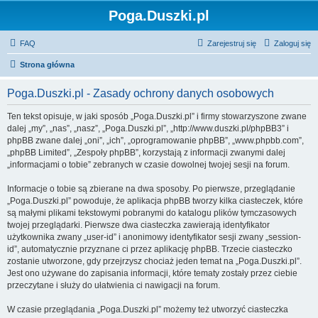
Poga.Duszki.pl
FAQ
Zarejestruj się
Zaloguj się
Strona główna
Poga.Duszki.pl - Zasady ochrony danych osobowych
Ten tekst opisuje, w jaki sposób „Poga.Duszki.pl” i firmy stowarzyszone zwane
dalej „my”, „nas”, „nasz”, „Poga.Duszki.pl”, „http://www.duszki.pl/phpBB3” i
phpBB zwane dalej „oni”, „ich”, „oprogramowanie phpBB”, „www.phpbb.com”,
„phpBB Limited”, „Zespoły phpBB”, korzystają z informacji zwanymi dalej
„informacjami o tobie” zebranych w czasie dowolnej twojej sesji na forum.
Informacje o tobie są zbierane na dwa sposoby. Po pierwsze, przeglądanie
„Poga.Duszki.pl” powoduje, że aplikacja phpBB tworzy kilka ciasteczek, które
są małymi plikami tekstowymi pobranymi do katalogu plików tymczasowych
twojej przeglądarki. Pierwsze dwa ciasteczka zawierają identyfikator
użytkownika zwany „user-id” i anonimowy identyfikator sesji zwany „session-
id”, automatycznie przyznane ci przez aplikację phpBB. Trzecie ciasteczko
zostanie utworzone, gdy przejrzysz chociaż jeden temat na „Poga.Duszki.pl”.
Jest ono używane do zapisania informacji, które tematy zostały przez ciebie
przeczytane i służy do ułatwienia ci nawigacji na forum.
W czasie przeglądania „Poga.Duszki.pl” możemy też utworzyć ciasteczka