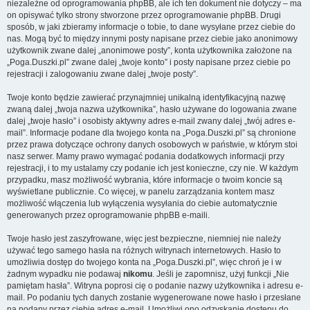
niezależne od oprogramowania phpBB, ale ich ten dokument nie dotyczy – ma
on opisywać tylko strony stworzone przez oprogramowanie phpBB. Drugi
sposób, w jaki zbieramy informacje o tobie, to dane wysyłane przez ciebie do
nas. Mogą być to między innymi posty napisane przez ciebie jako anonimowy
użytkownik zwane dalej „anonimowe posty”, konta użytkownika założone na
„Poga.Duszki.pl” zwane dalej „twoje konto” i posty napisane przez ciebie po
rejestracji i zalogowaniu zwane dalej „twoje posty”.
Twoje konto będzie zawierać przynajmniej unikalną identyfikacyjną nazwę
zwaną dalej „twoja nazwa użytkownika”, hasło używane do logowania zwane
dalej „twoje hasło” i osobisty aktywny adres e-mail zwany dalej „twój adres e-
mail”. Informacje podane dla twojego konta na „Poga.Duszki.pl” są chronione
przez prawa dotyczące ochrony danych osobowych w państwie, w którym stoi
nasz serwer. Mamy prawo wymagać podania dodatkowych informacji przy
rejestracji, i to my ustalamy czy podanie ich jest konieczne, czy nie. W każdym
przypadku, masz możliwość wybrania, które informacje o twoim koncie są
wyświetlane publicznie. Co więcej, w panelu zarządzania kontem masz
możliwość włączenia lub wyłączenia wysyłania do ciebie automatycznie
generowanych przez oprogramowanie phpBB e-maili.
Twoje hasło jest zaszyfrowane, więc jest bezpieczne, niemniej nie należy
używać tego samego hasła na różnych witrynach internetowych. Hasło to
umożliwia dostęp do twojego konta na „Poga.Duszki.pl”, więc chroń je i w
żadnym wypadku nie podawaj
nikomu
. Jeśli je zapomnisz, użyj funkcji „Nie
pamiętam hasła”. Witryna poprosi cię o podanie nazwy użytkownika i adresu e-
mail. Po podaniu tych danych zostanie wygenerowane nowe hasło i przesłane
na podany przez ciebie adres e-mail. Umożliwi ono odzyskanie dostępu do