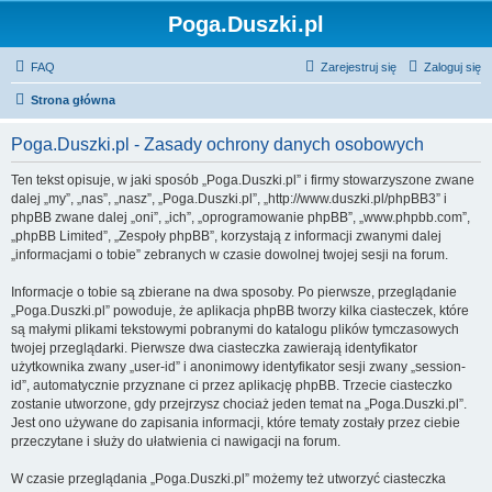
Poga.Duszki.pl
FAQ
Zarejestruj się
Zaloguj się
Strona główna
Poga.Duszki.pl - Zasady ochrony danych osobowych
Ten tekst opisuje, w jaki sposób „Poga.Duszki.pl” i firmy stowarzyszone zwane
dalej „my”, „nas”, „nasz”, „Poga.Duszki.pl”, „http://www.duszki.pl/phpBB3” i
phpBB zwane dalej „oni”, „ich”, „oprogramowanie phpBB”, „www.phpbb.com”,
„phpBB Limited”, „Zespoły phpBB”, korzystają z informacji zwanymi dalej
„informacjami o tobie” zebranych w czasie dowolnej twojej sesji na forum.
Informacje o tobie są zbierane na dwa sposoby. Po pierwsze, przeglądanie
„Poga.Duszki.pl” powoduje, że aplikacja phpBB tworzy kilka ciasteczek, które
są małymi plikami tekstowymi pobranymi do katalogu plików tymczasowych
twojej przeglądarki. Pierwsze dwa ciasteczka zawierają identyfikator
użytkownika zwany „user-id” i anonimowy identyfikator sesji zwany „session-
id”, automatycznie przyznane ci przez aplikację phpBB. Trzecie ciasteczko
zostanie utworzone, gdy przejrzysz chociaż jeden temat na „Poga.Duszki.pl”.
Jest ono używane do zapisania informacji, które tematy zostały przez ciebie
przeczytane i służy do ułatwienia ci nawigacji na forum.
W czasie przeglądania „Poga.Duszki.pl” możemy też utworzyć ciasteczka