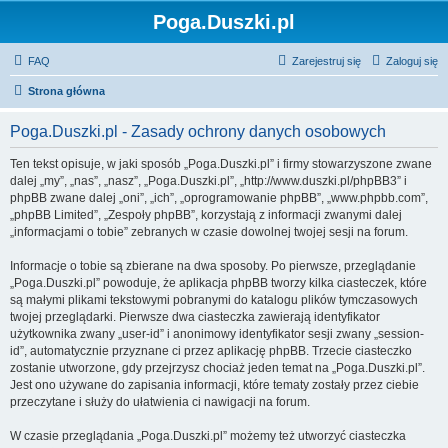
Poga.Duszki.pl
FAQ
Zarejestruj się
Zaloguj się
Strona główna
Poga.Duszki.pl - Zasady ochrony danych osobowych
Ten tekst opisuje, w jaki sposób „Poga.Duszki.pl” i firmy stowarzyszone zwane
dalej „my”, „nas”, „nasz”, „Poga.Duszki.pl”, „http://www.duszki.pl/phpBB3” i
phpBB zwane dalej „oni”, „ich”, „oprogramowanie phpBB”, „www.phpbb.com”,
„phpBB Limited”, „Zespoły phpBB”, korzystają z informacji zwanymi dalej
„informacjami o tobie” zebranych w czasie dowolnej twojej sesji na forum.
Informacje o tobie są zbierane na dwa sposoby. Po pierwsze, przeglądanie
„Poga.Duszki.pl” powoduje, że aplikacja phpBB tworzy kilka ciasteczek, które
są małymi plikami tekstowymi pobranymi do katalogu plików tymczasowych
twojej przeglądarki. Pierwsze dwa ciasteczka zawierają identyfikator
użytkownika zwany „user-id” i anonimowy identyfikator sesji zwany „session-
id”, automatycznie przyznane ci przez aplikację phpBB. Trzecie ciasteczko
zostanie utworzone, gdy przejrzysz chociaż jeden temat na „Poga.Duszki.pl”.
Jest ono używane do zapisania informacji, które tematy zostały przez ciebie
przeczytane i służy do ułatwienia ci nawigacji na forum.
W czasie przeglądania „Poga.Duszki.pl” możemy też utworzyć ciasteczka