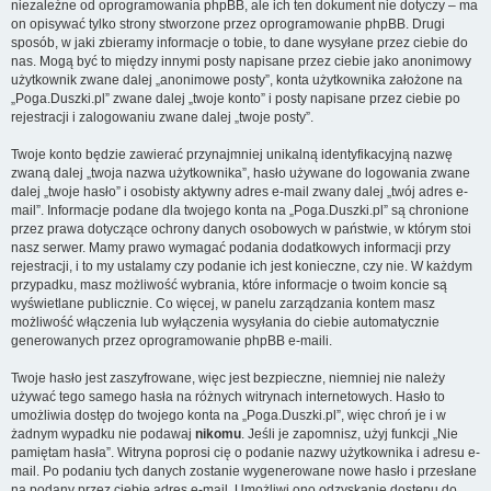
niezależne od oprogramowania phpBB, ale ich ten dokument nie dotyczy – ma
on opisywać tylko strony stworzone przez oprogramowanie phpBB. Drugi
sposób, w jaki zbieramy informacje o tobie, to dane wysyłane przez ciebie do
nas. Mogą być to między innymi posty napisane przez ciebie jako anonimowy
użytkownik zwane dalej „anonimowe posty”, konta użytkownika założone na
„Poga.Duszki.pl” zwane dalej „twoje konto” i posty napisane przez ciebie po
rejestracji i zalogowaniu zwane dalej „twoje posty”.
Twoje konto będzie zawierać przynajmniej unikalną identyfikacyjną nazwę
zwaną dalej „twoja nazwa użytkownika”, hasło używane do logowania zwane
dalej „twoje hasło” i osobisty aktywny adres e-mail zwany dalej „twój adres e-
mail”. Informacje podane dla twojego konta na „Poga.Duszki.pl” są chronione
przez prawa dotyczące ochrony danych osobowych w państwie, w którym stoi
nasz serwer. Mamy prawo wymagać podania dodatkowych informacji przy
rejestracji, i to my ustalamy czy podanie ich jest konieczne, czy nie. W każdym
przypadku, masz możliwość wybrania, które informacje o twoim koncie są
wyświetlane publicznie. Co więcej, w panelu zarządzania kontem masz
możliwość włączenia lub wyłączenia wysyłania do ciebie automatycznie
generowanych przez oprogramowanie phpBB e-maili.
Twoje hasło jest zaszyfrowane, więc jest bezpieczne, niemniej nie należy
używać tego samego hasła na różnych witrynach internetowych. Hasło to
umożliwia dostęp do twojego konta na „Poga.Duszki.pl”, więc chroń je i w
żadnym wypadku nie podawaj
nikomu
. Jeśli je zapomnisz, użyj funkcji „Nie
pamiętam hasła”. Witryna poprosi cię o podanie nazwy użytkownika i adresu e-
mail. Po podaniu tych danych zostanie wygenerowane nowe hasło i przesłane
na podany przez ciebie adres e-mail. Umożliwi ono odzyskanie dostępu do